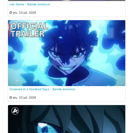
Liar Game - Bande annonce
jeu. 23 juil. 2026
Crowned in a Hundred Days - Bande annonce
jeu. 23 juil. 2026