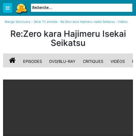
Manga Sanctuary
›
Série TV animée
›
Re:Zero kara Hajimeru Isekai Seikatsu
›
Vidéos
Re:Zero kara Hajimeru Isekai
Seikatsu
EPISODES
DVD/BLU-RAY
CRITIQUES
VIDÉOS
P