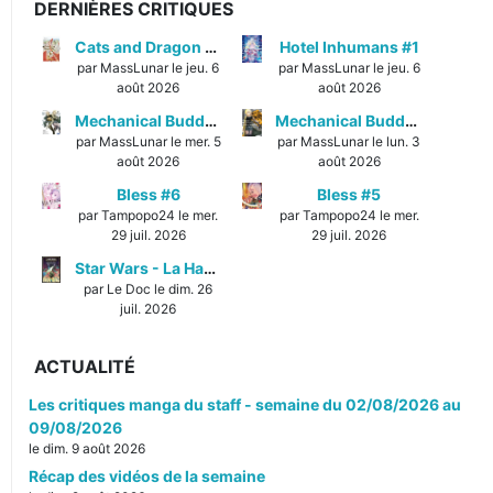
DERNIÈRES CRITIQUES
Cats and Dragon #3
Hotel Inhumans #1
par MassLunar le jeu. 6
par MassLunar le jeu. 6
août 2026
août 2026
Mechanical Buddy Universe #1
Mechanical Buddy Universe #0
par MassLunar le mer. 5
par MassLunar le lun. 3
août 2026
août 2026
Bless #6
Bless #5
par Tampopo24 le mer.
par Tampopo24 le mer.
29 juil. 2026
29 juil. 2026
Star Wars - La Haute République - Un équilibre fragile
par Le Doc le dim. 26
juil. 2026
ACTUALITÉ
Les critiques manga du staff - semaine du 02/08/2026 au
09/08/2026
le dim. 9 août 2026
Récap des vidéos de la semaine