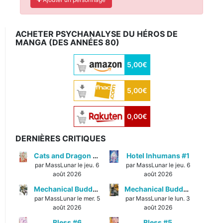
ACHETER PSYCHANALYSE DU HÉROS DE
MANGA (DES ANNÉES 80)
5,00€
5,00€
0,00€
DERNIÈRES CRITIQUES
Cats and Dragon #3
Hotel Inhumans #1
par MassLunar le jeu. 6
par MassLunar le jeu. 6
août 2026
août 2026
Mechanical Buddy Universe #1
Mechanical Buddy Universe #0
par MassLunar le mer. 5
par MassLunar le lun. 3
août 2026
août 2026
Bless #6
Bless #5