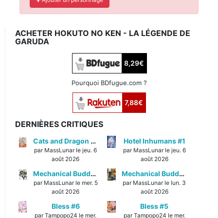
ACHETER HOKUTO NO KEN - LA LÉGENDE DE
GARUDA
8,29€
Pourquoi BDfugue.com ?
7,88€
DERNIÈRES CRITIQUES
Cats and Dragon #3
Hotel Inhumans #1
par MassLunar le jeu. 6
par MassLunar le jeu. 6
août 2026
août 2026
Mechanical Buddy Universe #1
Mechanical Buddy Universe #0
par MassLunar le mer. 5
par MassLunar le lun. 3
août 2026
août 2026
Bless #6
Bless #5
par Tampopo24 le mer.
par Tampopo24 le mer.