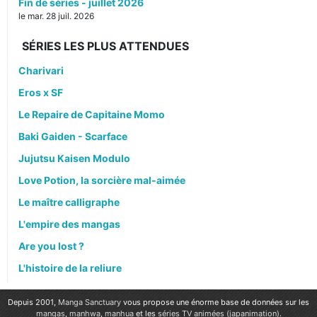
Fin de séries - juillet 2026
le mar. 28 juil. 2026
SÉRIES LES PLUS ATTENDUES
Charivari
Eros x SF
Le Repaire de Capitaine Momo
Baki Gaiden - Scarface
Jujutsu Kaisen Modulo
Love Potion, la sorcière mal-aimée
Le maître calligraphe
L'empire des mangas
Are you lost ?
L'histoire de la reliure
Depuis 2001,
Manga Sanctuary
vous propose une énorme base de données sur les
mangas
,
manhwa
,
manhua
et les
séries TV animées (japanimation)
.