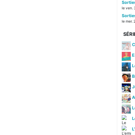
Sorti
le ven. 
Sorti
le mer. 
SÉRI
C
E
L
B
J
A
L
L