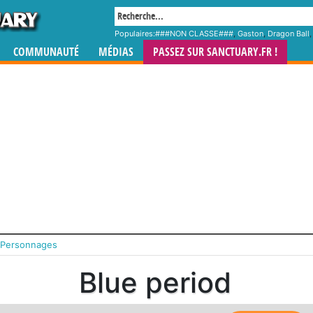
Populaires:
###NON CLASSE###
,
Gaston
,
Dragon Ball
COMMUNAUTÉ
MÉDIAS
PASSEZ SUR SANCTUARY.FR !
Personnages
Blue period