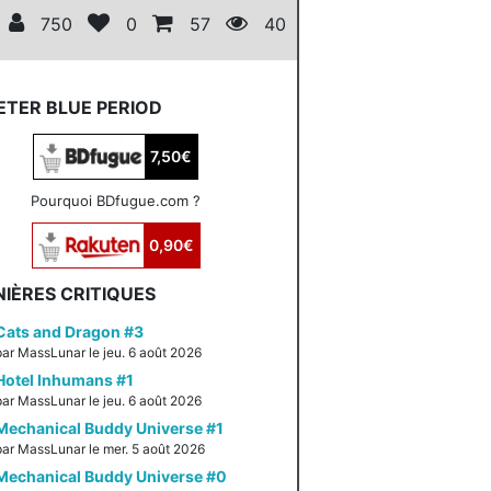
750
0
57
40
ETER BLUE PERIOD
7,50€
Pourquoi BDfugue.com ?
0,90€
IÈRES CRITIQUES
Cats and Dragon #3
par MassLunar le jeu. 6 août 2026
Hotel Inhumans #1
par MassLunar le jeu. 6 août 2026
Mechanical Buddy Universe #1
par MassLunar le mer. 5 août 2026
Mechanical Buddy Universe #0