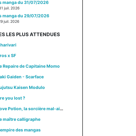
es manga du 31/07/2026
31 juil. 2026
es manga du 29/07/2026
29 juil. 2026
ES LES PLUS ATTENDUES
harivari
ros x SF
e Repaire de Capitaine Momo
aki Gaiden - Scarface
ujutsu Kaisen Modulo
re you lost ?
Love Potion, la sorcière mal-aimée
e maître calligraphe
'empire des mangas