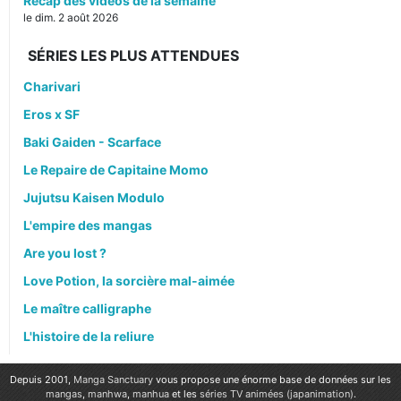
Récap des vidéos de la semaine
le dim. 2 août 2026
SÉRIES LES PLUS ATTENDUES
Charivari
Eros x SF
Baki Gaiden - Scarface
Le Repaire de Capitaine Momo
Jujutsu Kaisen Modulo
L'empire des mangas
Are you lost ?
Love Potion, la sorcière mal-aimée
Le maître calligraphe
L'histoire de la reliure
Depuis 2001,
Manga Sanctuary
vous propose une énorme base de données sur les
mangas
,
manhwa
,
manhua
et les
séries TV animées (japanimation)
.