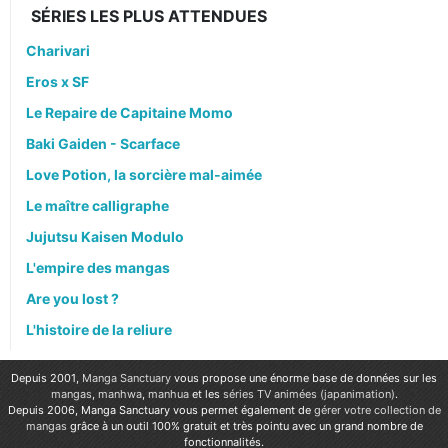
SÉRIES LES PLUS ATTENDUES
Charivari
Eros x SF
Le Repaire de Capitaine Momo
Baki Gaiden - Scarface
Love Potion, la sorcière mal-aimée
Le maître calligraphe
Jujutsu Kaisen Modulo
L'empire des mangas
Are you lost ?
L'histoire de la reliure
Depuis 2001,
Manga Sanctuary
vous propose une énorme base de données sur les
mangas
,
manhwa
,
manhua
et les
séries TV animées (japanimation)
.
Depuis 2006, Manga Sanctuary vous permet également de
gérer votre collection de
mangas
grâce à un outil 100% gratuit et très pointu avec un grand nombre de
fonctionnalités.