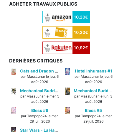
ACHETER TRAVAUX PUBLICS
10,20€
10,20€
10,92€
DERNIÈRES CRITIQUES
Cats and Dragon #3
Hotel Inhumans #1
par MassLunar le jeu. 6
par MassLunar le jeu. 6
août 2026
août 2026
Mechanical Buddy Universe #1
Mechanical Buddy Universe #0
par MassLunar le mer. 5
par MassLunar le lun. 3
août 2026
août 2026
Bless #6
Bless #5
par Tampopo24 le mer.
par Tampopo24 le mer.
29 juil. 2026
29 juil. 2026
Star Wars - La Haute République - Un équilibre fragile