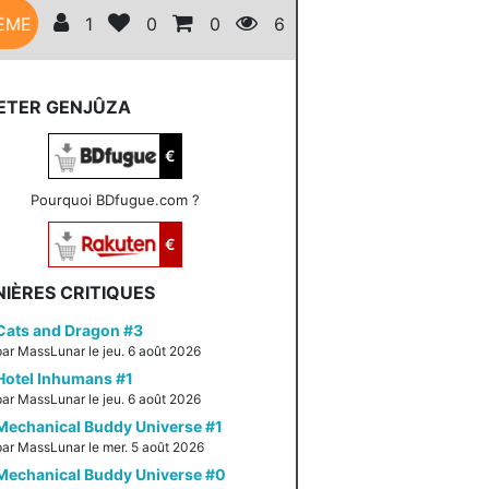
ÈME
1
0
0
6
ETER GENJÛZA
€
Pourquoi BDfugue.com ?
€
IÈRES CRITIQUES
Cats and Dragon #3
par MassLunar le jeu. 6 août 2026
Hotel Inhumans #1
par MassLunar le jeu. 6 août 2026
Mechanical Buddy Universe #1
par MassLunar le mer. 5 août 2026
Mechanical Buddy Universe #0