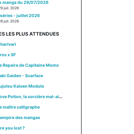
es manga du 29/07/2026
29 juil. 2026
séries - juillet 2026
28 juil. 2026
ES LES PLUS ATTENDUES
harivari
ros x SF
e Repaire de Capitaine Momo
aki Gaiden - Scarface
ujutsu Kaisen Modulo
Love Potion, la sorcière mal-aimée
e maître calligraphe
'empire des mangas
re you lost ?