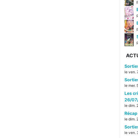
p
ACT
Sorti
le ven.
Sorti
le mer.
Les cr
26/07
le dim.
Récap 
le dim.
Sorti
le ven. 