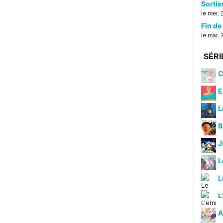
Sorti
le mer. 
Fin de 
le mar. 
SÉRI
C
E
L
B
J
L
L
A