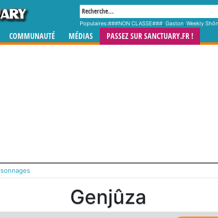
Populaires:
###NON CLASSE###
,
Gaston
,
Weekly Shô
COMMUNAUTÉ
MÉDIAS
PASSEZ SUR SANCTUARY.FR !
rsonnages
Genjûza