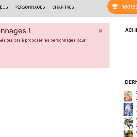
16018
DÉOS
PERSONNAGES
CHAPITRES
×
nnages !
ACH
hésitez pas à proposer les personnages pour
DERN