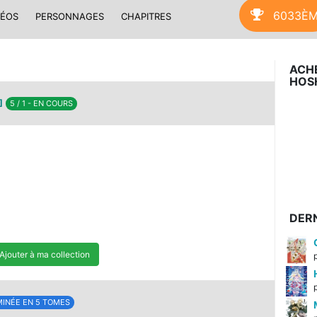
6033È
DÉOS
PERSONNAGES
CHAPITRES
ACH
HOS
]
5 / 1 - EN COURS
DERN
Ajouter à ma collection
INÉE EN 5 TOMES