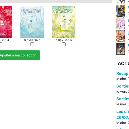
t. 2024
9 avril 2025
5 nov. 2025
p
Ajouter à ma collection
ACT
Récap 
le dim.
Sorti
le ven.
Sorti
le mer.
Les cr
26/07
le dim.