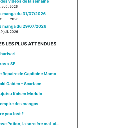
des vidéos de la semaine
 2 août 2026
es manga du 31/07/2026
31 juil. 2026
es manga du 29/07/2026
29 juil. 2026
ES LES PLUS ATTENDUES
harivari
ros x SF
e Repaire de Capitaine Momo
aki Gaiden - Scarface
ujutsu Kaisen Modulo
'empire des mangas
re you lost ?
Love Potion, la sorcière mal-aimée