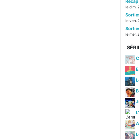
Récap 
le dim.
Sorti
le ven. 
Sorti
le mer. 
SÉRI
C
E
L
B
J
L
A