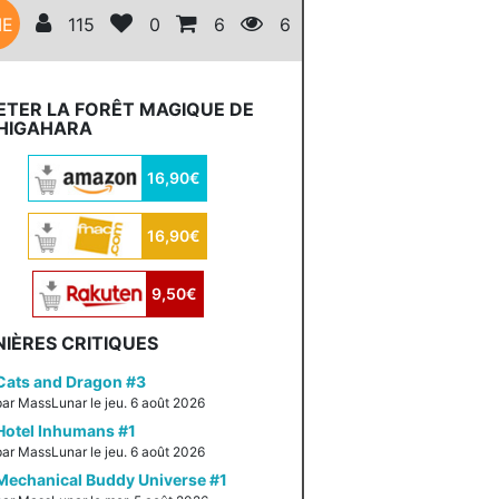
ME
115
0
6
6
ETER LA FORÊT MAGIQUE DE
HIGAHARA
16,90€
16,90€
9,50€
IÈRES CRITIQUES
Cats and Dragon #3
par MassLunar le jeu. 6 août 2026
Hotel Inhumans #1
par MassLunar le jeu. 6 août 2026
Mechanical Buddy Universe #1