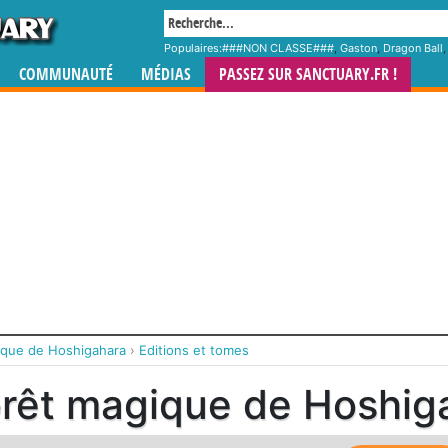
Populaires:
###NON CLASSE###
,
Gaston
,
Dragon Ball
COMMUNAUTÉ
MÉDIAS
PASSEZ SUR SANCTUARY.FR !
ique de Hoshigahara
›
Editions et tomes
orêt magique de Hoshig