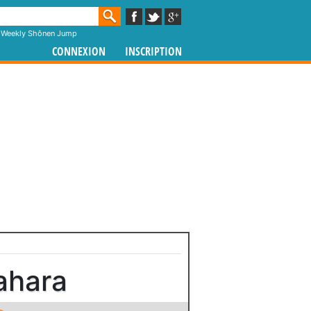
,
Weekly Shônen Jump
CONNEXION
INSCRIPTION
ahara