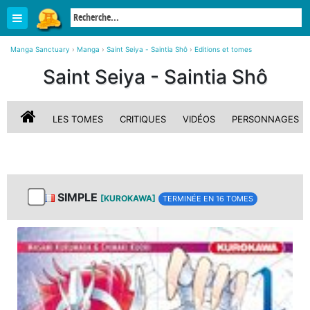
Manga Sanctuary
›
Manga
›
Saint Seiya - Saintia Shô
›
Editions et tomes
Saint Seiya - Saintia Shô
LES TOMES
CRITIQUES
VIDÉOS
PERSONNAGES
SIMPLE
[KUROKAWA]
TERMINÉE EN 16 TOMES