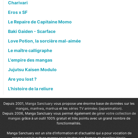
Charivari
Eros x SF
Le Repaire de Capitaine Momo
Baki Gaiden - Scarface
Love Potion, la sorcière mal-aimée
Le maître calligraphe
L'empire des mangas
Jujutsu Kaisen Modulo
Are you lost ?
L'histoire de la reliure
Depuis 2001,
Manga Sanctuary
vous propose une énorme base de données sur les
mangas
,
manhwa
,
manhua
et les
séries TV animées (japanimation)
.
Depuis 2006, Manga Sanctuary vous permet également de
gérer votre collection de
mangas
grâce à un outil 100% gratuit et très pointu avec un grand nombre de
fonctionnalités.
Manga Sanctuary est un site d'information et d'actualité qui a pour vocation de