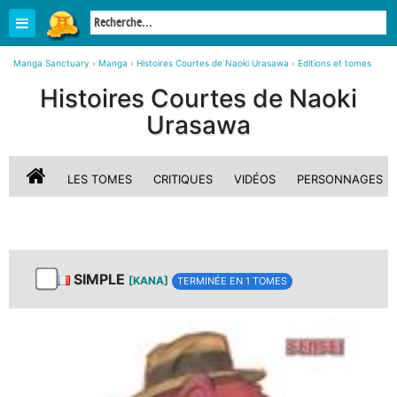
Manga Sanctuary
›
Manga
›
Histoires Courtes de Naoki Urasawa
›
Editions et tomes
Histoires Courtes de Naoki
Urasawa
LES TOMES
CRITIQUES
VIDÉOS
PERSONNAGES
SIMPLE
[KANA]
TERMINÉE EN 1 TOMES