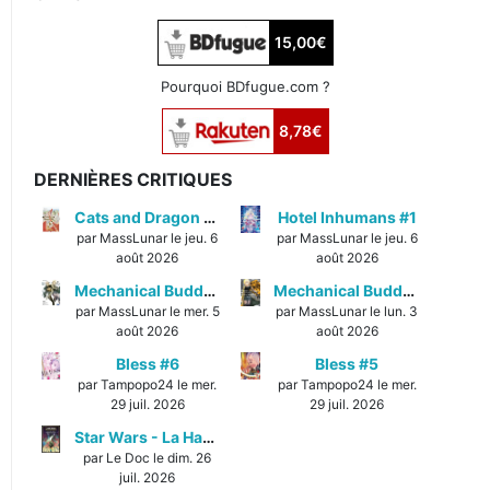
15,00€
Pourquoi BDfugue.com ?
8,78€
DERNIÈRES CRITIQUES
Cats and Dragon #3
Hotel Inhumans #1
par MassLunar le jeu. 6
par MassLunar le jeu. 6
août 2026
août 2026
Mechanical Buddy Universe #1
Mechanical Buddy Universe #0
par MassLunar le mer. 5
par MassLunar le lun. 3
août 2026
août 2026
Bless #6
Bless #5
par Tampopo24 le mer.
par Tampopo24 le mer.
29 juil. 2026
29 juil. 2026
Star Wars - La Haute République - Un équilibre fragile
par Le Doc le dim. 26
juil. 2026