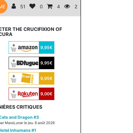
ME
51
0
4
2
TER THE CRUCIFIXION OF
CURA
9,95€
9,95€
9,95€
9,00€
IÈRES CRITIQUES
Cats and Dragon #3
par MassLunar le jeu. 6 août 2026
Hotel Inhumans #1