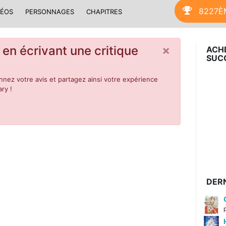
8227È
DÉOS
PERSONNAGES
CHAPITRES
×
 en écrivant une critique
ACHE
SUC
nez votre avis et partagez ainsi votre expérience
ry !
DERN