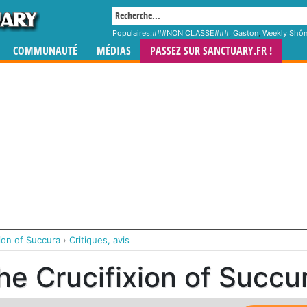
Populaires:
###NON CLASSE###
,
Gaston
,
Weekly Shô
COMMUNAUTÉ
MÉDIAS
PASSEZ SUR SANCTUARY.FR !
ion of Succura
›
Critiques, avis
he Crucifixion of Succu