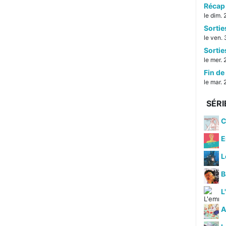
Récap 
le dim.
Sorti
le ven. 
Sorti
le mer. 
Fin de 
le mar. 
SÉRI
C
E
L
B
L
A