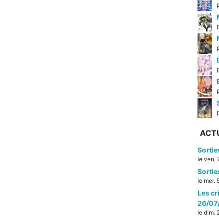
p
ACT
Sorti
le ven.
Sorti
le mer.
Les cr
26/07
le dim.