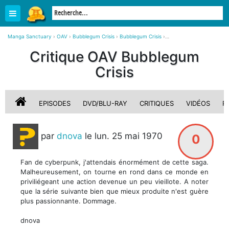
Manga Sanctuary
›
OAV
›
Bubblegum Crisis
›
Bubblegum Crisis
›
Critique, avis sur Bubblegum Crisis
Critique OAV Bubblegum
Crisis
EPISODES
DVD/BLU-RAY
CRITIQUES
VIDÉOS
P
par
dnova
le lun. 25 mai 1970
0
Fan de cyberpunk, j'attendais énormément de cette saga.
Malheureusement, on tourne en rond dans ce monde en
priviliégeant une action devenue un peu vieillote. A noter
que la série suivante bien que mieux produite n'est guère
plus passionnante. Dommage.
dnova