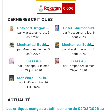
0,00€
DERNIÈRES CRITIQUES
Cats and Dragon #3
Hotel Inhumans #1
par MassLunar le jeu. 6
par MassLunar le jeu. 6
août 2026
août 2026
Mechanical Buddy Universe #1
Mechanical Buddy Universe #0
par MassLunar le mer. 5
par MassLunar le lun. 3
août 2026
août 2026
Bless #6
Bless #5
par Tampopo24 le mer.
par Tampopo24 le mer.
29 juil. 2026
29 juil. 2026
Star Wars - La Haute République - Un équilibre fragile
par Le Doc le dim. 26
juil. 2026
ACTUALITÉ
Les critiques manga du staff - semaine du 02/08/2026 au