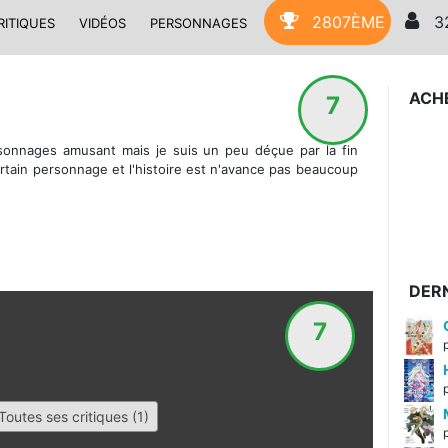
2807ÈME
3
RITIQUES
VIDÉOS
PERSONNAGES
ACH
7
ersonnages amusant mais je suis un peu déçue par la fin
ertain personnage et l'histoire est n'avance pas beaucoup
DERN
7
Toutes ses critiques (1)