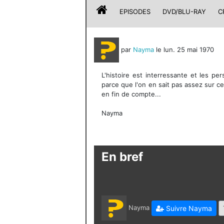
EPISODES
DVD/BLU-RAY
C
par
Nayma
le lun. 25 mai 1970
L'histoire est interressante et les p
parce que l'on en sait pas assez sur c
en fin de compte...
Nayma
En bref
Nayma
Suivre Nayma