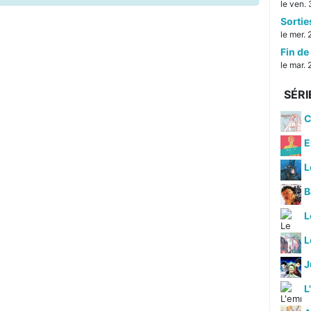
le ven. 
Sorti
le mer. 
Fin de 
le mar. 
SÉRI
C
E
L
B
L
J
L