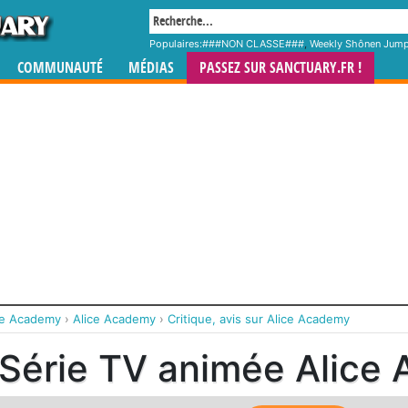
Populaires:
###NON CLASSE###
,
Weekly Shônen Jum
COMMUNAUTÉ
MÉDIAS
PASSEZ SUR SANCTUARY.FR !
ce Academy
›
Alice Academy
›
Critique, avis sur Alice Academy
 Série TV animée Alice