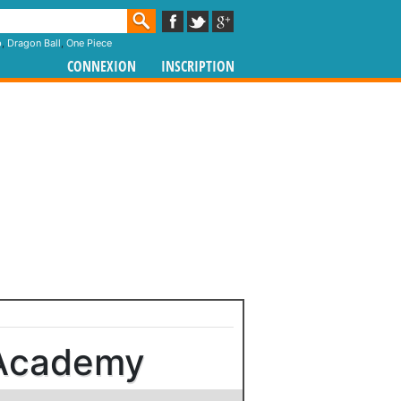
p
,
Dragon Ball
,
One Piece
CONNEXION
INSCRIPTION
 Academy