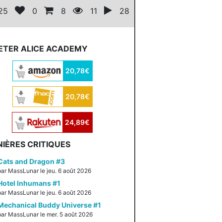
25
0
8
11
28
ETER ALICE ACADEMY
20,78€
20,78€
24,89€
IÈRES CRITIQUES
Cats and Dragon #3
par MassLunar le jeu. 6 août 2026
Hotel Inhumans #1
par MassLunar le jeu. 6 août 2026
Mechanical Buddy Universe #1
par MassLunar le mer. 5 août 2026