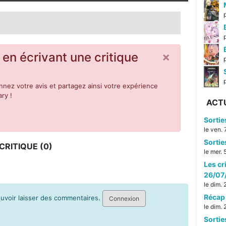
×
 en écrivant une critique
p
nez votre avis et partagez ainsi votre expérience
ry !
ACT
Sorti
le ven.
Sorti
RITIQUE (0)
le mer.
Les cr
26/07
le dim.
Récap 
pouvoir laisser des commentaires.
Connexion
le dim.
Sorti