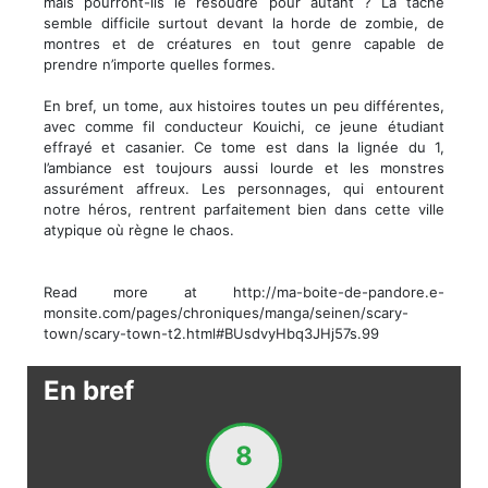
mais pourront-ils le résoudre pour autant ? La tâche
semble difficile surtout devant la horde de zombie, de
montres et de créatures en tout genre capable de
prendre n’importe quelles formes.
En bref, un tome, aux histoires toutes un peu différentes,
avec comme fil conducteur Kouichi, ce jeune étudiant
effrayé et casanier. Ce tome est dans la lignée du 1,
l’ambiance est toujours aussi lourde et les monstres
assurément affreux. Les personnages, qui entourent
notre héros, rentrent parfaitement bien dans cette ville
atypique où règne le chaos.
Read more at http://ma-boite-de-pandore.e-
monsite.com/pages/chroniques/manga/seinen/scary-
town/scary-town-t2.html#BUsdvyHbq3JHj57s.99
En bref
8