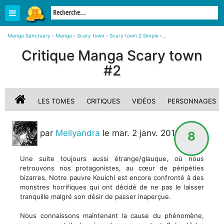
Manga Sanctuary
›
Manga
›
Scary town
›
Scary town 2 Simple
›
Critique, avis sur Scary town #2
Critique Manga Scary town
#2
LES TOMES
CRITIQUES
VIDÉOS
PERSONNAGES
par
Mellyandra
le mar. 2 janv. 2018
8
Une suite toujours aussi étrange/glauque, où nous
retrouvons nos protagonistes, au cœur de péripéties
bizarres. Notre pauvre Kouichi est encore confronté à des
monstres horrifiques qui ont décidé de ne pas le laisser
tranquille malgré son désir de passer inaperçue.
Nous connaissons maintenant la cause du phénomène,