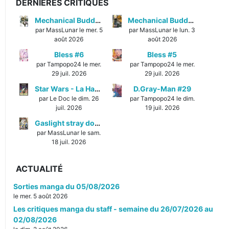
DERNIÈRES CRITIQUES
Mechanical Buddy Universe #1
Mechanical Buddy Universe #0
par MassLunar le mer. 5
par MassLunar le lun. 3
août 2026
août 2026
Bless #6
Bless #5
par Tampopo24 le mer.
par Tampopo24 le mer.
29 juil. 2026
29 juil. 2026
Star Wars - La Haute République - Un équilibre fragile
D.Gray-Man #29
par Le Doc le dim. 26
par Tampopo24 le dim.
juil. 2026
19 juil. 2026
Gaslight stray dog detectives #1
par MassLunar le sam.
18 juil. 2026
ACTUALITÉ
Sorties manga du 05/08/2026
le mer. 5 août 2026
Les critiques manga du staff - semaine du 26/07/2026 au
02/08/2026