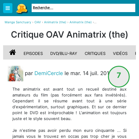
Manga Sanctuary
›
OAV
›
Animatrix (the)
›
Animatrix (the)
›
Critique, avis sur Animatrix (the)
Critique OAV Animatrix (the)
EPISODES
DVD/BLU-RAY
CRITIQUES
VIDÉOS
P
par
DemiCercle
le mar. 14 juil. 2015
7
The animatrix est avant tout un recueil destiné aux
amateurs du film (pas forcément aux fans invétérés).
Cependant il se résume avant tout à une série
d'expérimentation, surtout graphiques. Et sur ce dernier
point le DVD est irréprochable ! L'animation est toujours
juste et le style souvent beau.
Je n'estime pas avoir perdu mon euro cinquante ... Si
jamais vous le trouvez en occas pas trop cher je vous