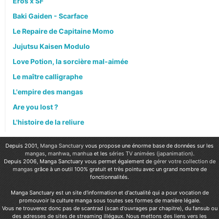
Eros x SF
Baki Gaiden - Scarface
Le Repaire de Capitaine Momo
Jujutsu Kaisen Modulo
Love Potion, la sorcière mal-aimée
Le maître calligraphe
L'empire des mangas
Are you lost ?
L'histoire de la reliure
Depuis 2001,
Manga Sanctuary
vous propose une énorme base de données sur les
mangas
,
manhwa
,
manhua
et les
séries TV animées (japanimation)
.
Depuis 2006, Manga Sanctuary vous permet également de
gérer votre collection de
mangas
grâce à un outil 100% gratuit et très pointu avec un grand nombre de
fonctionnalités.
Manga Sanctuary est un site d'information et d'actualité qui a pour vocation de
promouvoir la culture manga sous toutes ses formes de manière légale.
Vous ne trouverez donc pas de scantrad (scan d'ouvrages par chapitre), du fansub ou
des adresses de sites de streaming illégaux. Nous mettons des liens vers les