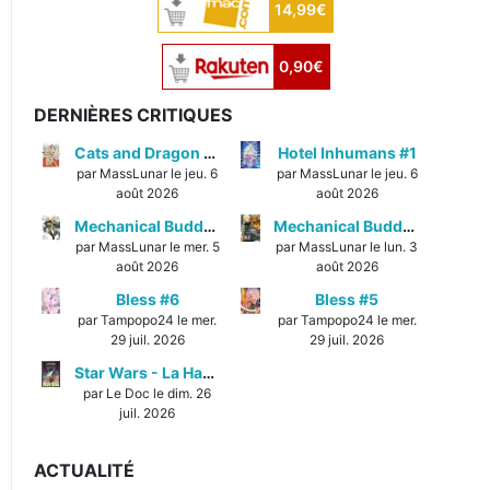
14,99€
0,90€
DERNIÈRES CRITIQUES
Cats and Dragon #3
Hotel Inhumans #1
par MassLunar le jeu. 6
par MassLunar le jeu. 6
août 2026
août 2026
Mechanical Buddy Universe #1
Mechanical Buddy Universe #0
par MassLunar le mer. 5
par MassLunar le lun. 3
août 2026
août 2026
Bless #6
Bless #5
par Tampopo24 le mer.
par Tampopo24 le mer.
29 juil. 2026
29 juil. 2026
Star Wars - La Haute République - Un équilibre fragile
par Le Doc le dim. 26
juil. 2026
ACTUALITÉ