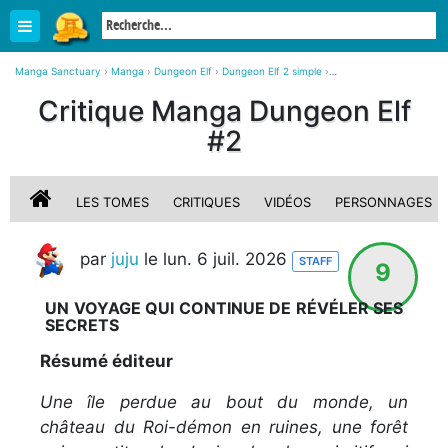
Manga Sanctuary
›
Manga
›
Dungeon Elf
›
Dungeon Elf 2 simple
›
Critique, avis sur Dungeon Elf #2
Critique Manga Dungeon Elf
#2
LES TOMES
CRITIQUES
VIDÉOS
PERSONNAGES
par
juju
le lun. 6 juil. 2026
STAFF
9
UN VOYAGE QUI CONTINUE DE RÉVÉLER SES
SECRETS
Résumé éditeur
Une île perdue au bout du monde, un
château du Roi-démon en ruines, une forêt