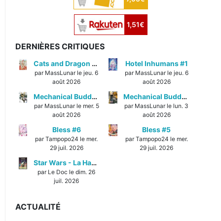
1,51€
DERNIÈRES CRITIQUES
Cats and Dragon #3
Hotel Inhumans #1
par MassLunar le jeu. 6
par MassLunar le jeu. 6
août 2026
août 2026
Mechanical Buddy Universe #1
Mechanical Buddy Universe #0
par MassLunar le mer. 5
par MassLunar le lun. 3
août 2026
août 2026
Bless #6
Bless #5
par Tampopo24 le mer.
par Tampopo24 le mer.
29 juil. 2026
29 juil. 2026
Star Wars - La Haute République - Un équilibre fragile
par Le Doc le dim. 26
juil. 2026
ACTUALITÉ