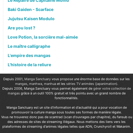
Le Repaire de Capitaine Momo
Baki Gaiden - Scarface
Jujutsu Kaisen Modulo
Are you lost ?
Love Potion, la sorcière mal-aimée
Le maître calligraphe
L'empire des mangas
L'histoire de la reliure
Depuis 2001,
Manga Sanctuary
vous propose une énorme base de données sur les
mangas
,
manhwa
,
manhua
et les
séries TV animées (japanimation)
.
Depuis 2006, Manga Sanctuary vous permet également de
gérer votre collection de
mangas
grâce à un outil 100% gratuit et très pointu avec un grand nombre de
fonctionnalités.
Manga Sanctuary est un site d'information et d'actualité qui a pour vocation de
promouvoir la culture manga sous toutes ses formes de manière légale.
Vous ne trouverez donc pas de scantrad (scan d'ouvrages par chapitre), du fansub ou
des adresses de sites de streaming illégaux. Nous mettons des liens vers les
plateformes de streaming d'animes légales telles que ADN, Crunchyroll et Wakanim.