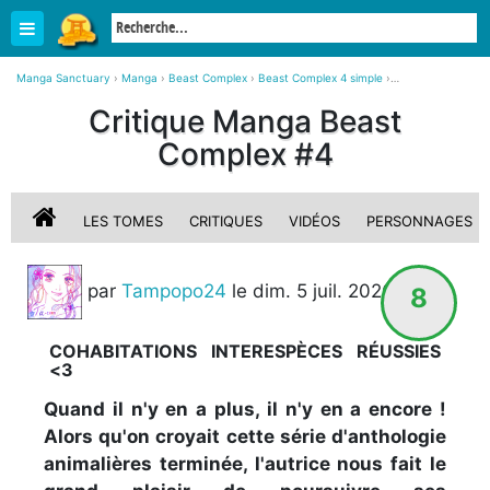
Manga Sanctuary
›
Manga
›
Beast Complex
›
Beast Complex 4 simple
›
Critique, avis sur Beast Complex #4
Critique Manga Beast
Complex #4
LES TOMES
CRITIQUES
VIDÉOS
PERSONNAGES
par
Tampopo24
le dim. 5 juil. 2026
8
STAFF
COHABITATIONS INTERESPÈCES RÉUSSIES
<3
Quand il n'y en a plus, il n'y en a encore !
Alors qu'on croyait cette série d'anthologie
animalières terminée, l'autrice nous fait le