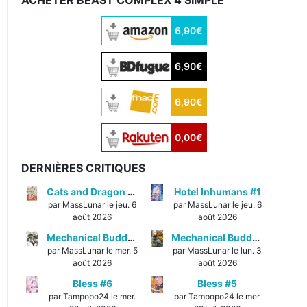
ACHETER BEAST COMPLEX 4 SIMPLE
6,90€
6,90€
6,90€
0,00€
DERNIÈRES CRITIQUES
Cats and Dragon #3
Hotel Inhumans #1
par MassLunar le jeu. 6
par MassLunar le jeu. 6
août 2026
août 2026
Mechanical Buddy Universe #1
Mechanical Buddy Universe #0
par MassLunar le mer. 5
par MassLunar le lun. 3
août 2026
août 2026
Bless #6
Bless #5
par Tampopo24 le mer.
par Tampopo24 le mer.