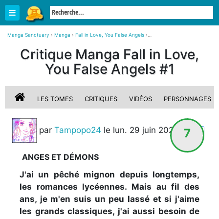
Manga Sanctuary
›
Manga
›
Fall in Love, You False Angels
›
Fall in Love, You False Angels 1 simple
›
Critique Manga Fall in Love,
Critique, avis sur Fall in Love, You False Angels #1
You False Angels #1
LES TOMES
CRITIQUES
VIDÉOS
PERSONNAGES
par
Tampopo24
le lun. 29 juin 2026
7
STAFF
ANGES ET DÉMONS
J'ai un pêché mignon depuis longtemps,
les romances lycéennes. Mais au fil des
ans, je m'en suis un peu lassé et si j'aime
les grands classiques, j'ai aussi besoin de