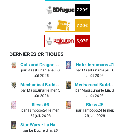
7,20€
7,20€
5,97€
DERNIÈRES CRITIQUES
Cats and Dragon #3
Hotel Inhumans #1
par MassLunar le jeu. 6
par MassLunar le jeu. 6
août 2026
août 2026
Mechanical Buddy Universe #1
Mechanical Buddy Universe #0
par MassLunar le mer. 5
par MassLunar le lun. 3
août 2026
août 2026
Bless #6
Bless #5
par Tampopo24 le mer.
par Tampopo24 le mer.
29 juil. 2026
29 juil. 2026
Star Wars - La Haute République - Un équilibre fragile
par Le Doc le dim. 26