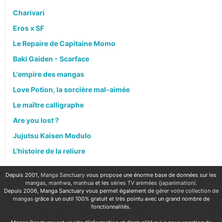
Charivari
Eros x SF
Le Repaire de Capitaine Momo
Baki Gaiden - Scarface
L'empire des mangas
Love Potion, la sorcière mal-aimée
Le maître calligraphe
Are you lost ?
Jujutsu Kaisen Modulo
L'histoire de la reliure
Depuis 2001,
Manga Sanctuary
vous propose une énorme base de données sur les
mangas
,
manhwa
,
manhua
et les
séries TV animées (japanimation)
.
Depuis 2006, Manga Sanctuary vous permet également de
gérer votre collection de
mangas
grâce à un outil 100% gratuit et très pointu avec un grand nombre de
fonctionnalités.