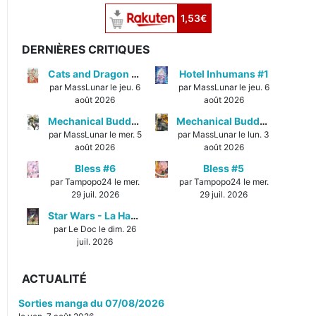
1,53€
DERNIÈRES CRITIQUES
Cats and Dragon #3
Hotel Inhumans #1
par MassLunar le jeu. 6
par MassLunar le jeu. 6
août 2026
août 2026
Mechanical Buddy Universe #1
Mechanical Buddy Universe #0
par MassLunar le mer. 5
par MassLunar le lun. 3
août 2026
août 2026
Bless #6
Bless #5
par Tampopo24 le mer.
par Tampopo24 le mer.
29 juil. 2026
29 juil. 2026
Star Wars - La Haute République - Un équilibre fragile
par Le Doc le dim. 26
juil. 2026
ACTUALITÉ
Sorties manga du 07/08/2026