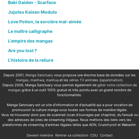
Baki Gaiden - Scarface
Jujutsu Kaisen Modulo
Love Potion, la sorcière mal-aimée
Le maître calligraphe
L'empire des mangas
Are you lost ?
L'histoire de la reliure
Depuis 2001,
Manga Sanctuary
vous propose une énorme base de données sur les
mangas
,
manhwa
,
manhua
et les
séries TV animées (japanimation)
.
Depuis 2006, Manga Sanctuary vous permet également de
gérer votre collection de
mangas
grâce à un outil 100% gratuit et très pointu avec un grand nombre de
fonctionnalités.
Manga Sanctuary est un site d'information et d'actualité qui a pour vocation de
promouvoir la culture manga sous toutes ses formes de manière légale.
Vous ne trouverez donc pas de scantrad (scan d'ouvrages par chapitre), du fansub ou
des adresses de sites de streaming illégaux. Nous mettons des liens vers les
plateformes de streaming d'animes légales telles que ADN, Crunchyroll et Wakanim.
Devenir membre
Rentrer sa collection
CGU
Contact