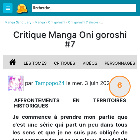
Manga Sanctuary
›
Manga
›
Oni goroshi
›
Oni goroshi 7 simple
›
Critique, avis sur Oni goroshi #7
Critique Manga Oni goroshi
#7
LES TOMES
CRITIQUES
VIDÉOS
PERSONNAGES
par
Tampopo24
le mer. 3 juin 2026
6
STAFF
AFFRONTEMENTS EN TERRITOIRES
HISTORIQUES
Je commence à prendre mon partie que
c'est une série qui part un peu dans tous
les sens et que je ne suis pas obligée de