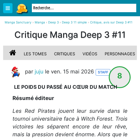
Manga Sanctuary
›
Manga
›
Deep 3
›
Deep 3 11 simple
›
Critique, avis sur Deep 3 #11
Critique Manga Deep 3 #11
LES TOMES
CRITIQUES
VIDÉOS
PERSONNAGES
par
juju
le ven. 15 mai 2026
STAFF
8
LE POIDS DU PASSÉ AU CŒUR DU MATCH
Résumé éditeur
Les Red Pirates jouent leur survie dans le
tournoi universitaire face à Witch Forest. Trois
victoires les séparent encore de leur rêve,
mais la pression devient énorme. Alors que le