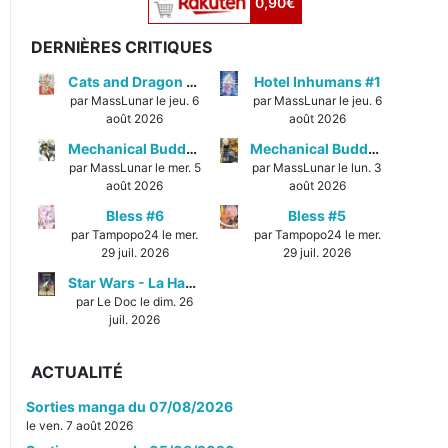
0,90€
DERNIÈRES CRITIQUES
Cats and Dragon #3
Hotel Inhumans #1
par MassLunar le jeu. 6
par MassLunar le jeu. 6
août 2026
août 2026
Mechanical Buddy Universe #1
Mechanical Buddy Universe #0
par MassLunar le mer. 5
par MassLunar le lun. 3
août 2026
août 2026
Bless #6
Bless #5
par Tampopo24 le mer.
par Tampopo24 le mer.
29 juil. 2026
29 juil. 2026
Star Wars - La Haute République - Un équilibre fragile
par Le Doc le dim. 26
juil. 2026
ACTUALITÉ
Sorties manga du 07/08/2026
le ven. 7 août 2026