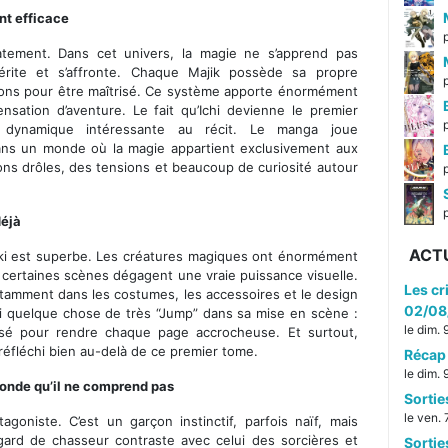
nt efficace
atement. Dans cet univers, la magie ne s’apprend pas
rite et s’affronte. Chaque Majik possède sa propre
tions pour être maîtrisé. Ce système apporte énormément
nsation d’aventure. Le fait qu’Ichi devienne le premier
 dynamique intéressante au récit. Le manga joue
ans un monde où la magie appartient exclusivement aux
ions drôles, des tensions et beaucoup de curiosité autour
p
déjà
ACT
zaki est superbe. Les créatures magiques ont énormément
 certaines scènes dégagent une vraie puissance visuelle.
Les cr
notamment dans les costumes, les accessoires et le design
02/08
 quelque chose de très “Jump” dans sa mise en scène :
le dim.
nsé pour rendre chaque page accrocheuse. Et surtout,
é réfléchi bien au-delà de ce premier tome.
Récap 
le dim.
monde qu’il ne comprend pas
Sorti
le ven.
goniste. C’est un garçon instinctif, parfois naïf, mais
ard de chasseur contraste avec celui des sorcières et
Sorti