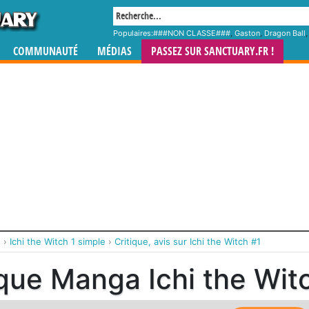
Populaires:
###NON CLASSE###
,
Gaston
,
Dragon Ball
COMMUNAUTÉ
MÉDIAS
PASSEZ SUR SANCTUARY.FR !
h
›
Ichi the Witch 1 simple
›
Critique, avis sur Ichi the Witch #1
ique Manga Ichi the Wit