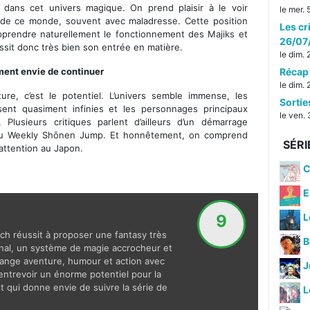
 dans cet univers magique. On prend plaisir à le voir
le mer.
 de ce monde, souvent avec maladresse. Cette position
Les cr
apprendre naturellement le fonctionnement des Majiks et
26/07
ssit donc très bien son entrée en matière.
le dim.
ment envie de continuer
Récap 
le dim.
ure, c’est le potentiel. L’univers semble immense, les
Sorti
ssent quasiment infinies et les personnages principaux
le ven. 
Plusieurs critiques parlent d’ailleurs d’un démarrage
du Weekly Shōnen Jump. Et honnêtement, on comprend
SÉRI
’attention au Japon.
C
E
9
L
tch réussit à proposer une fantasy très
B
inal, un système de magie accrocheur et
ange aventure, humour et action avec
J
 entrevoir un énorme potentiel pour la
t qui donne envie de suivre la série de