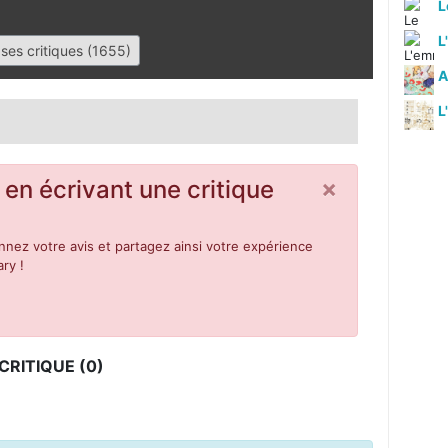
L
L
ses critiques (1655)
A
L
×
 en écrivant une critique
nez votre avis et partagez ainsi votre expérience
ry !
RITIQUE (0)