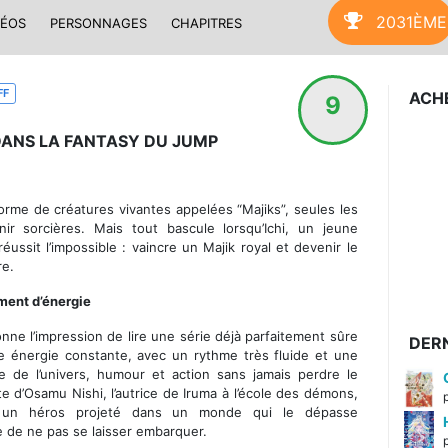
2031ÈME
DÉOS
PERSONNAGES
CHAPITRES
FF
ACHE
9
ANS LA FANTASY DU JUMP
rme de créatures vivantes appelées “Majiks”, seules les
r sorcières. Mais tout bascule lorsqu’Ichi, un jeune
ussit l’impossible : vaincre un Majik royal et devenir le
re.
ment d’énergie
nne l’impression de lire une série déjà parfaitement sûre
DERN
 énergie constante, avec un rythme très fluide et une
e de l’univers, humour et action sans jamais perdre le
e d’Osamu Nishi, l’autrice de Iruma à l’école des démons,
e un héros projeté dans un monde qui le dépasse
e de ne pas se laisser embarquer.