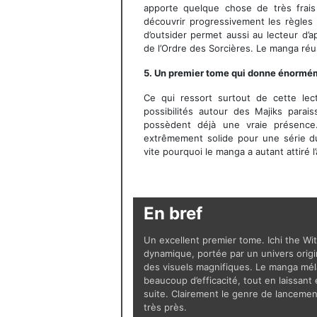
apporte quelque chose de très frais
découvrir progressivement les règles
d’outsider permet aussi au lecteur d’
de l’Ordre des Sorcières. Le manga réu
5. Un premier tome qui donne énormé
Ce qui ressort surtout de cette lect
possibilités autour des Majiks parai
possèdent déjà une vraie présence. 
extrêmement solide pour une série 
vite pourquoi le manga a autant attiré l
En bref
Un excellent premier tome. Ichi the Wi
dynamique, portée par un univers orig
des visuels magnifiques. Le manga mél
beaucoup d’efficacité, tout en laissant
suite. Clairement le genre de lancemen
très près.