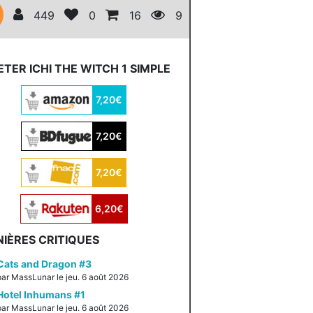
449
0
16
9
TER ICHI THE WITCH 1 SIMPLE
7,20€
7,20€
7,20€
6,20€
IÈRES CRITIQUES
Cats and Dragon #3
par MassLunar le jeu. 6 août 2026
Hotel Inhumans #1
par MassLunar le jeu. 6 août 2026