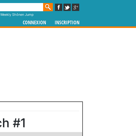
,
Weekly Shônen Jump
CONNEXION
INSCRIPTION
ch #1