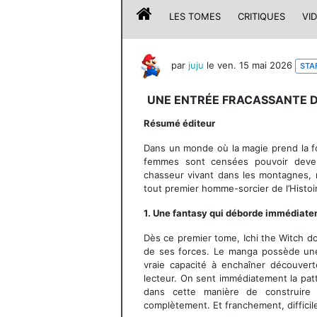
LES TOMES
CRITIQUES
VI
par
juju
le ven. 15 mai 2026
STA
UNE ENTRÉE FRACASSANTE D
Résumé éditeur
Dans un monde où la magie prend la fo
femmes sont censées pouvoir deveni
chasseur vivant dans les montagnes, ré
tout premier homme-sorcier de l’Histoi
1. Une fantasy qui déborde immédiate
Dès ce premier tome, Ichi the Witch do
de ses forces. Le manga possède une
vraie capacité à enchaîner découvert
lecteur. On sent immédiatement la patt
dans cette manière de construir
complètement. Et franchement, difficil