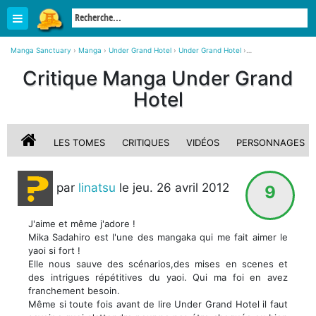
Manga Sanctuary
›
Manga
›
Under Grand Hotel
›
Under Grand Hotel
›
Critique, avis sur Under Grand Hotel
Critique Manga Under Grand
Hotel
LES TOMES
CRITIQUES
VIDÉOS
PERSONNAGES
par
linatsu
le jeu. 26 avril 2012
9
J'aime et même j'adore !
Mika Sadahiro est l'une des mangaka qui me fait aimer le
yaoi si fort !
Elle nous sauve des scénarios,des mises en scenes et
des intrigues répétitives du yaoi. Qui ma foi en avez
franchement besoin.
Même si toute fois avant de lire Under Grand Hotel il faut