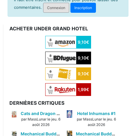
commentaires.
Connexion
Inscription
ACHETER UNDER GRAND HOTEL
9,10€
9,10€
9,10€
1,99€
DERNIÈRES CRITIQUES
Cats and Dragon #3
Hotel Inhumans #1
par MassLunar le jeu. 6
par MassLunar le jeu. 6
août 2026
août 2026
Mechanical Buddy Universe #1
Mechanical Buddy Universe #0