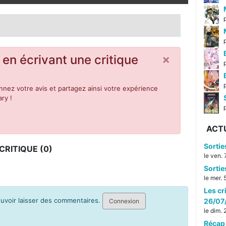
×
 en écrivant une critique
nez votre avis et partagez ainsi votre expérience
ry !
p
ACT
Sorti
RITIQUE (0)
le ven.
Sorti
le mer.
Les cr
pouvoir laisser des commentaires.
26/07
Connexion
le dim.
Récap 