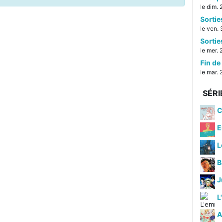
le dim.
Sorti
le ven. 
Sorti
le mer. 
Fin de 
le mar. 
SÉRI
C
E
L
B
J
L
A