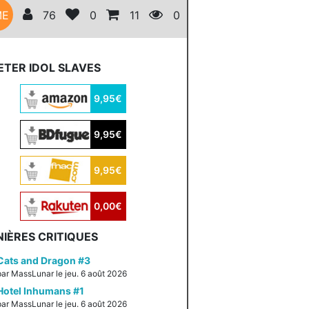
ME
76
0
11
0
TER IDOL SLAVES
9,95€
9,95€
9,95€
0,00€
IÈRES CRITIQUES
Cats and Dragon #3
par MassLunar le jeu. 6 août 2026
Hotel Inhumans #1
par MassLunar le jeu. 6 août 2026