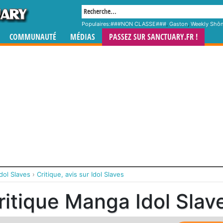
Populaires:
###NON CLASSE###
,
Gaston
,
Weekly Shô
COMMUNAUTÉ
MÉDIAS
PASSEZ SUR SANCTUARY.FR !
Idol Slaves
›
Critique, avis sur Idol Slaves
ritique Manga Idol Slav