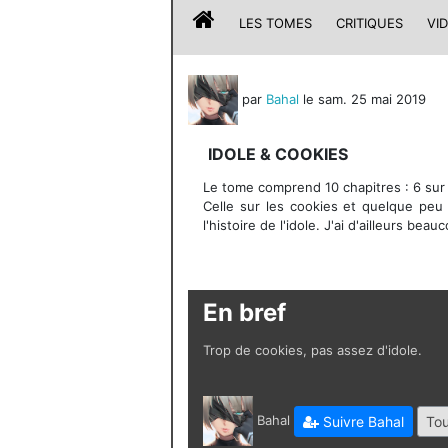
LES TOMES
CRITIQUES
VI
par
Bahal
le sam. 25 mai 2019
IDOLE & COOKIES
Le tome comprend 10 chapitres : 6 sur l
Celle sur les cookies et quelque peu 
l'histoire de l'idole. J'ai d'ailleurs b
En bref
Trop de cookies, pas assez d'idole.
Bahal
Suivre Bahal
Tou