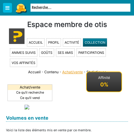
Espace membre de otis
ACCUEIL
PROFIL
ACTIVITÉ
COLLECTION
ANIMES SUIVIS
GOÛTS
SES AMIS
PARTICIPATIONS
VOS AFFINITÉS
Accueil
-
Contenu
-
Achat/vente
-
Statistiques
-
Affinité
0%
Achat/vente
Ce qu'il recherche
Ce qu'il vend
Volumes en vente
Voici la liste des éléments mis en vente par ce membre.