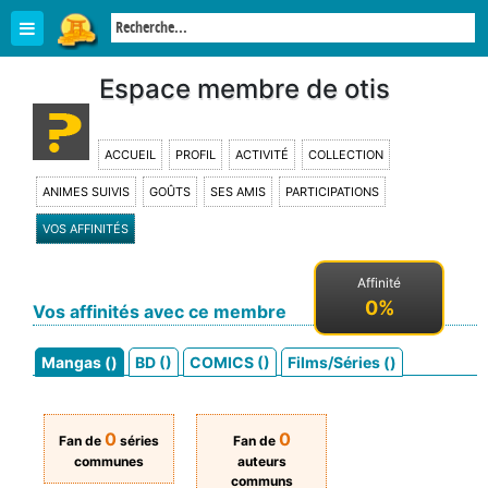
Espace membre de otis
ACCUEIL
PROFIL
ACTIVITÉ
COLLECTION
ANIMES SUIVIS
GOÛTS
SES AMIS
PARTICIPATIONS
VOS AFFINITÉS
Affinité
0%
Vos affinités avec ce membre
Mangas ()
BD ()
COMICS ()
Films/Séries ()
0
0
Fan de
séries
Fan de
communes
auteurs
communs