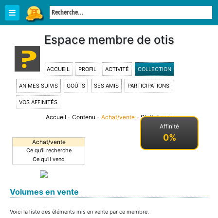
Espace membre de otis
ACCUEIL
PROFIL
ACTIVITÉ
COLLECTION
ANIMES SUIVIS
GOÛTS
SES AMIS
PARTICIPATIONS
VOS AFFINITÉS
Accueil
-
Contenu
-
Achat/vente
-
Statistiques
-
Affinité
0%
Achat/vente
Ce qu'il recherche
Ce qu'il vend
Volumes en vente
Voici la liste des éléments mis en vente par ce membre.