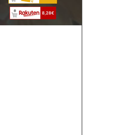
8,28€