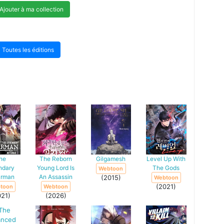
Ajouter à ma collection
Toutes les éditions
he
The Reborn
Gilgamesh
Level Up With
ndary
Young Lord Is
The Gods
Webtoon
arman
An Assassin
(2015)
Webtoon
(2021)
toon
Webtoon
021)
(2026)