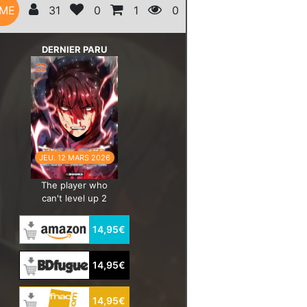
ÈME
31
0
1
0
DERNIER PARU
JEU. 12 MARS 2026
The player who
can't level up 2
14,95€
14,95€
14,95€