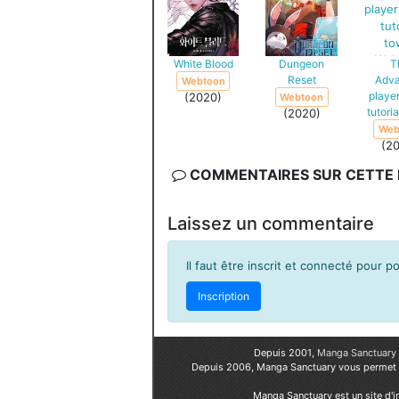
White Blood
Dungeon
T
Reset
Adv
Webtoon
player
(2020)
Webtoon
tutori
(2020)
Web
(2
COMMENTAIRES SUR CETTE F
Laissez un commentaire
Il faut être inscrit et connecté pour 
Inscription
Depuis 2001,
Manga Sanctuary
Depuis 2006, Manga Sanctuary vous permet
Manga Sanctuary est un site d'i