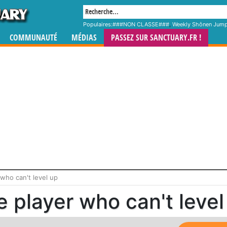
Populaires:
###NON CLASSE###
,
Weekly Shônen Jum
COMMUNAUTÉ
MÉDIAS
PASSEZ SUR SANCTUARY.FR !
who can't level up
 player who can't level