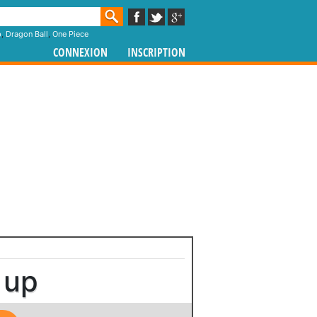
p
,
Dragon Ball
,
One Piece
CONNEXION
INSCRIPTION
 up