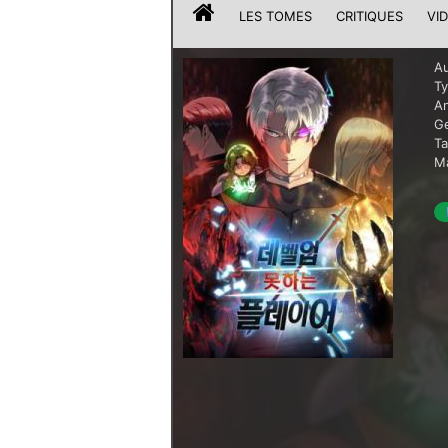
LES TOMES
CRITIQUES
VI
Au
T
A
G
T
Ma