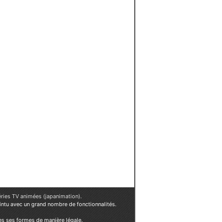
éries TV animées (japanimation)
.
ointu avec un grand nombre de fonctionnalités.
es ses formes de manière légale.