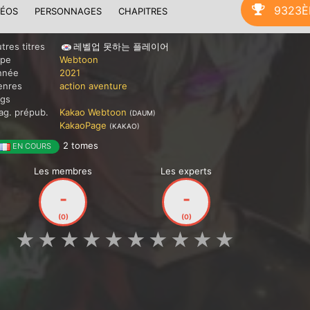
9323
DÉOS
PERSONNAGES
CHAPITRES
tres titres
레벨업 못하는 플레이어
ype
Webtoon
nnée
2021
enres
action
aventure
ags
g. prépub.
Kakao Webtoon
(DAUM)
KakaoPage
(KAKAO)
2 tomes
EN COURS
Les membres
Les experts
-
-
(0)
(0)
★
★
★
★
★
★
★
★
★
★