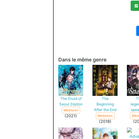
Dans le même genre
The Druid of
The
T
Seoul Station
Beginning
lege
After the End
spe
Webtoon
(2021)
Webtoon
Web
(2018)
(2