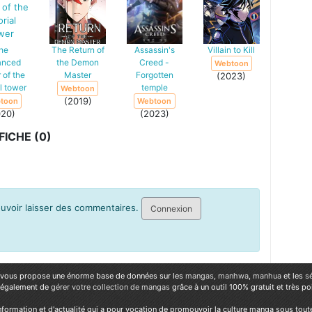
he
The Return of
Assassin's
Villain to Kill
anced
the Demon
Creed -
Webtoon
 of the
Master
Forgotten
(2023)
al tower
temple
Webtoon
(2019)
toon
Webtoon
020)
(2023)
ICHE (0)
pouvoir laisser des commentaires.
Connexion
vous propose une énorme base de données sur les
mangas
,
manhwa
,
manhua
et les
s
 également de
gérer votre collection de mangas
grâce à un outil 100% gratuit et très p
nformation et d'actualité qui a pour vocation de promouvoir la culture manga sous tout