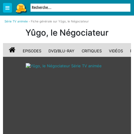
Série TV animée
›
Fiche générale sur Yûgo, le Négociateur
Yûgo, le Négociateur
EPISODES
DVD/BLU-RAY
CRITIQUES
VIDÉOS
P