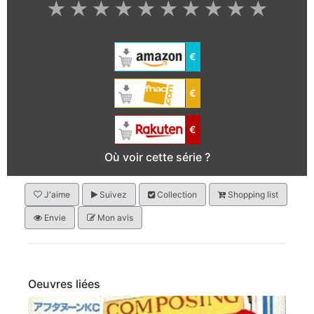
★
★
★
★
★
★
★
★
★
★
€
€
€
Où voir cette série ?
J'aime
Suivez
Collection
Shopping list
Envie
Mon avis
Oeuvres liées