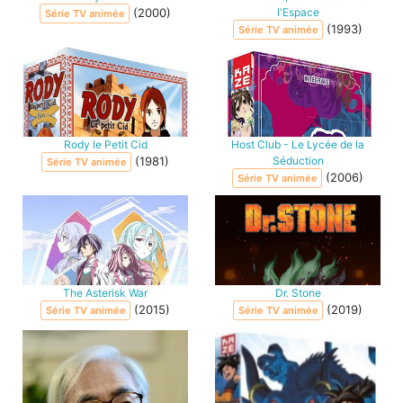
(2000)
l'Espace
Série TV animée
(1993)
Série TV animée
Rody le Petit Cid
Host Club - Le Lycée de la
(1981)
Séduction
Série TV animée
(2006)
Série TV animée
The Asterisk War
Dr. Stone
(2015)
(2019)
Série TV animée
Série TV animée