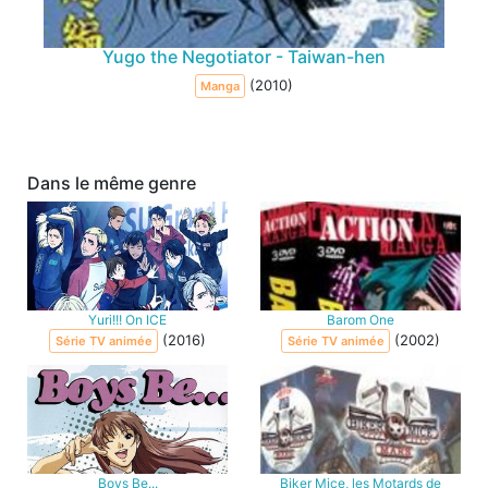
Yugo the Negotiator - Taiwan-hen
(2010)
Manga
Dans le même genre
Yuri!!! On ICE
Barom One
(2016)
(2002)
Série TV animée
Série TV animée
Boys Be...
Biker Mice, les Motards de