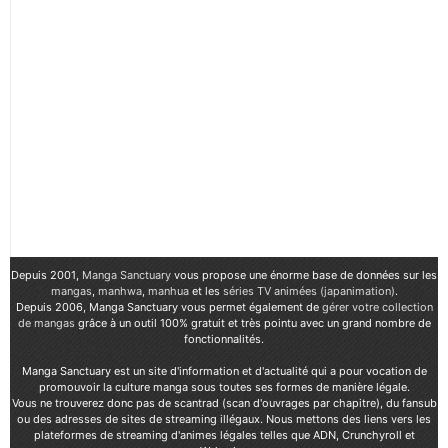
Depuis 2001,
Manga Sanctuary
vous propose une énorme base de données sur les
mangas
,
manhwa
,
manhua
et les
séries TV animées (japanimation)
.
Depuis 2006, Manga Sanctuary vous permet également de
gérer votre collection
de mangas
grâce à un outil 100% gratuit et très pointu avec un grand nombre de
fonctionnalités.
Manga Sanctuary est un site d'information et d'actualité qui a pour vocation de
promouvoir la culture manga sous toutes ses formes de manière légale.
Vous ne trouverez donc pas de scantrad (scan d'ouvrages par chapitre), du fansub
ou des adresses de sites de streaming illégaux. Nous mettons des liens vers les
plateformes de streaming d'animes légales telles que ADN, Crunchyroll et