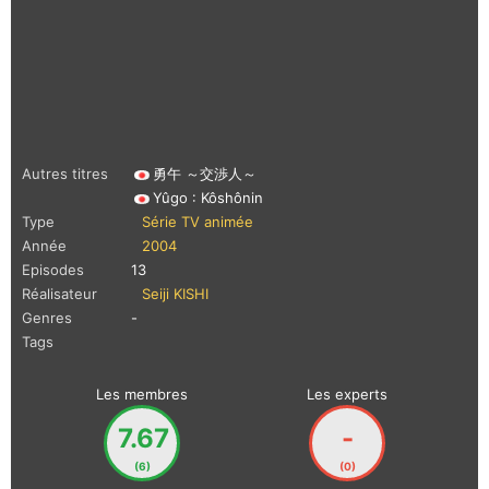
Autres titres
勇午 ～交渉人～
Yûgo : Kôshônin
Type
Série TV animée
Année
2004
Episodes
13
Réalisateur
Seiji KISHI
Genres
-
Tags
Les membres
Les experts
7.67
-
(6)
(0)