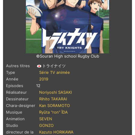
©Souran High school Rugby Club
Autres titres
トライナイツ
Type
Série TV animée
Année
2019
Episodes
12
Réalisateur
Noriyoshi SASAKI
Dessinateur
Rihito TAKARAI
Chara-designer
Kan SORAMOTO
Musique
Ryūta "ron" ĪDA
Animation
SEVEN
Studio
GONZO
directeur de la
Kazuto HORIKAWA