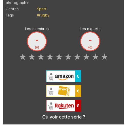
photographie
Genres
Sport
Tags
#rugby
Les membres
Les experts
-
-
(0)
(0)
★
★
★
★
★
★
★
★
★
★
€
€
€
Où voir cette série ?