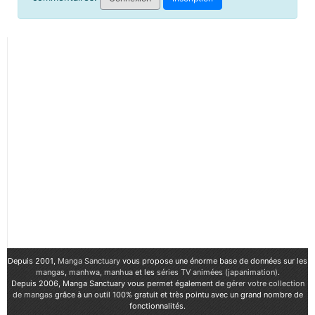
Depuis 2001,
Manga Sanctuary
vous propose une énorme base de données sur les
mangas
,
manhwa
,
manhua
et les
séries TV animées (japanimation)
.
Depuis 2006, Manga Sanctuary vous permet également de
gérer votre collection
de mangas
grâce à un outil 100% gratuit et très pointu avec un grand nombre de
fonctionnalités.