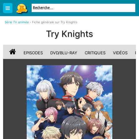
Série TV animée
›
Fiche générale sur Try Knights
Try Knights
EPISODES
DVD/BLU-RAY
CRITIQUES
VIDÉOS
P