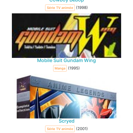
(1998)
Série TV animée
Mobile Suit Gundam Wing
(1995)
Manga
Scryed
(2001)
Série TV animée