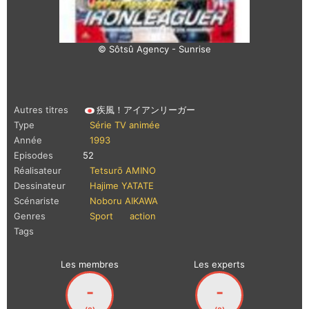
© Sôtsû Agency - Sunrise
Autres titres
疾風！アイアンリーガー
Type
Série TV animée
Année
1993
Episodes
52
Réalisateur
Tetsurō AMINO
Dessinateur
Hajime YATATE
Scénariste
Noboru AIKAWA
Genres
Sport
action
Tags
Les membres
Les experts
-
-