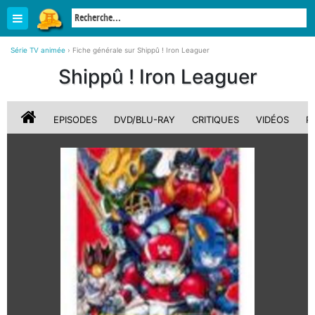
Série TV animée
›
Fiche générale sur Shippû ! Iron Leaguer
Shippû ! Iron Leaguer
EPISODES
DVD/BLU-RAY
CRITIQUES
VIDÉOS
P