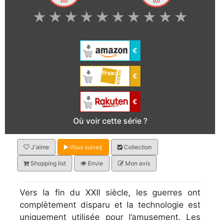
(0)
(0)
★
★
★
★
★
★
★
★
★
★
€
€
€
Où voir cette série ?
J'aime
Vous suivez
Collection
Shopping list
Envie
Mon avis
Vers la fin du XXII siècle, les guerres ont
complètement disparu et la technologie est
uniquement utilisée pour l’amusement. Les