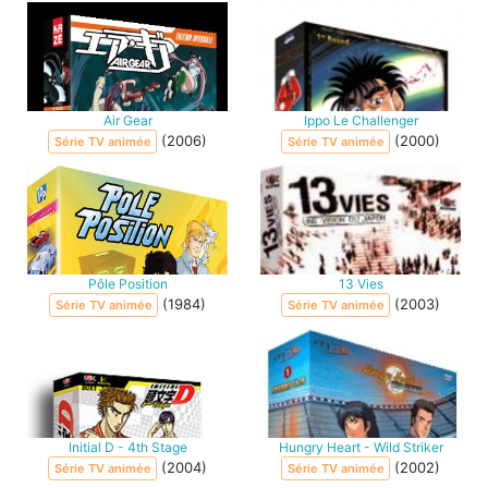
Air Gear
Ippo Le Challenger
(2006)
(2000)
Série TV animée
Série TV animée
Pôle Position
13 Vies
(1984)
(2003)
Série TV animée
Série TV animée
Initial D - 4th Stage
Hungry Heart - Wild Striker
(2004)
(2002)
Série TV animée
Série TV animée