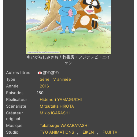
©いがらしみきお / 竹書房・フジテレビ・エイ
ケン
Autres titres
ぼのぼの
Type
Série TV animée
Année
2016
Episodes
160
Réalisateur
Hidenori YAMAGUCHI
Scénariste
Mitsutaka HIROTA
Créateur
Mikio IGARASHI
original
Musique
Takatsugu WAKABAYASHI
Studio
TYO ANIMATIONS
,
EIKEN
,
FUJI TV