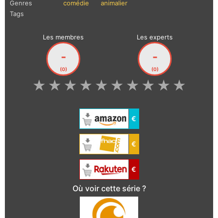
Genres
comédie
animalier
Tags
Les membres
Les experts
-
-
(0)
(0)
★
★
★
★
★
★
★
★
★
★
€
€
€
Où voir cette série ?