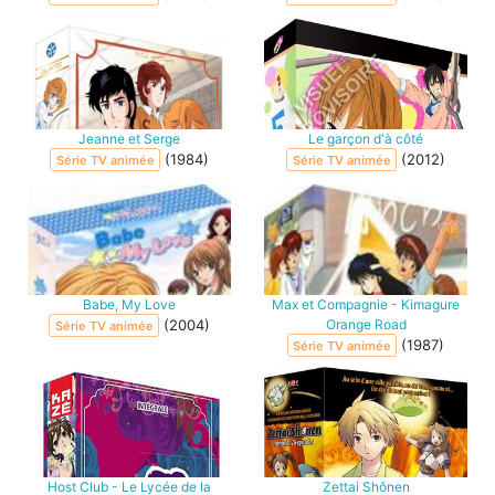
Jeanne et Serge
Le garçon d'à côté
(1984)
(2012)
Série TV animée
Série TV animée
Babe, My Love
Max et Compagnie - Kimagure
(2004)
Orange Road
Série TV animée
(1987)
Série TV animée
Host Club - Le Lycée de la
Zettai Shônen