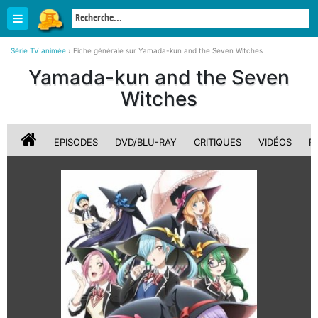
Série TV animée
›
Fiche générale sur Yamada-kun and the Seven Witches
Yamada-kun and the Seven
Witches
EPISODES
DVD/BLU-RAY
CRITIQUES
VIDÉOS
P