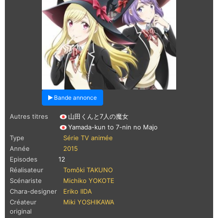
Bande annonce
Autres titres
山田くんと7人の魔女
Yamada-kun to 7-nin no Majo
Type
Série TV animée
Année
2015
Episodes
12
Réalisateur
Tomôki TAKUNO
Scénariste
Michiko YOKOTE
Chara-designer
Eriko IIDA
Créateur
Miki YOSHIKAWA
original