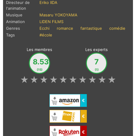
Directeur de
Eriko IIDA
l'animation
Musique
Masaru YOKOYAMA
Animation
LIDEN FILMS
Genres
Ecchi
romance
fantastique
comédie
Tags
#école
Les membres
Les experts
8.53
7
(15)
(1)
★
★
★
★
★
★
★
★
★
★
€
€
€