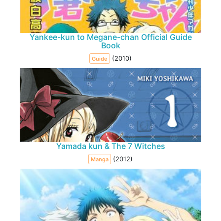
Yankee-kun to Megane-chan Official Guide
Book
(2010)
Guide
Yamada kun & The 7 Witches
(2012)
Manga