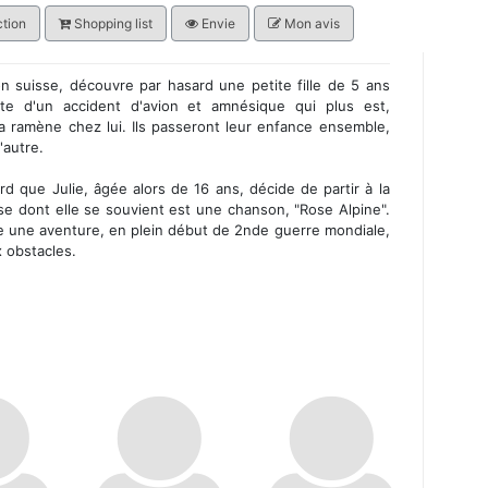
tion
Shopping list
Envie
Mon avis
 suisse, découvre par hasard une petite fille de 5 ans
te d'un accident d'avion et amnésique qui plus est,
a ramène chez lui. Ils passeront leur enfance ensemble,
'autre.
d que Julie, âgée alors de 16 ans, décide de partir à la
e dont elle se souvient est une chanson, "Rose Alpine".
te une aventure, en plein début de 2nde guerre mondiale,
x obstacles.