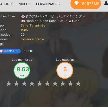
8297ÈME
RITIQUES
VIDÉOS
PERSONNAGES
tres titres
炎のアルペンローゼ ジュディ＆ランディ
Honô no Alpen Rose - Jeudi & Lundi
ype
Série TV animée
nnée
1985
pisodes
20
enres
romance
drame
ags
1 tome
COMPLÈTE
Les membres
Les experts
8.63
5
(8)
(1)
★
★
★
★
★
★
★
★
★
★