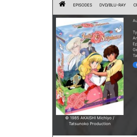
EPISODES
DVD/BLU-RAY
C
Au
T
A
E
G
T
© 1985 AKAISHI Michiyo /
Tatsunoko Production