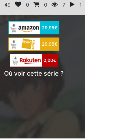
49
0
0
7
1
29,95€
29,95€
0,00€
Où voir cette série ?