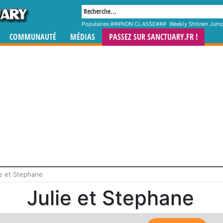
Populaires:
###NON CLASSE###
,
Weekly Shônen Jum
COMMUNAUTÉ
MÉDIAS
PASSEZ SUR SANCTUARY.FR !
ie et Stephane
Julie et Stephane