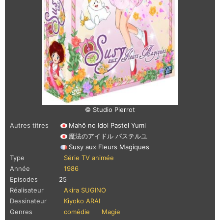
© Studio Pierrot
Autres titres
Mahô no Idol Pastel Yumi
魔法のアイドル パステルユ
Susy aux Fleurs Magiques
Type
Série TV animée
Année
1986
Episodes
25
Réalisateur
Akira SUGINO
Dessinateur
Kiyoko ARAI
Genres
comédie
Magie