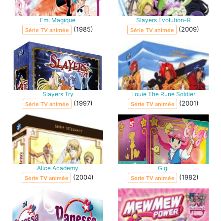
Emi Magique
Slayers Evolution-R
(1985)
(2009)
Série TV animée
Série TV animée
Slayers Try
Louie The Rune Soldier
(1997)
(2001)
Série TV animée
Série TV animée
Alice Academy
Gigi
(2004)
(1982)
Série TV animée
Série TV animée