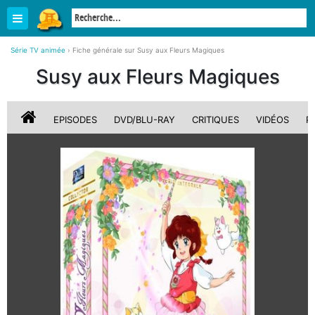
Série TV animée
›
Fiche générale sur Susy aux Fleurs Magiques
Susy aux Fleurs Magiques
EPISODES
DVD/BLU-RAY
CRITIQUES
VIDÉOS
P