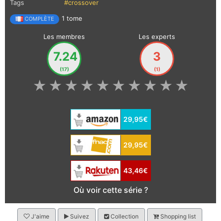
Tags
#crossover
1 tome
COMPLÈTE
Les membres
Les experts
7.24
3
(17)
(1)
★
★
★
★
★
★
★
★
★
★
29,95€
29,95€
43,46€
Où voir cette série ?
J'aime
Suivez
Collection
Shopping list