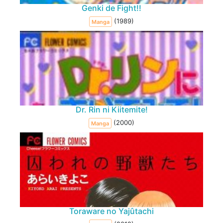
Genki de Fight!!
(1989)
Manga
Dr. Rin ni Kiitemite!
(2000)
Manga
Toraware no Yajûtachi