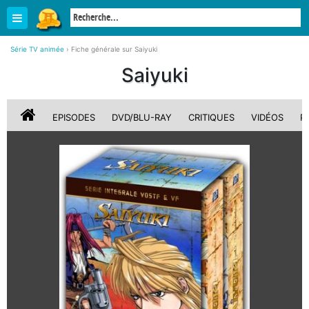
Série TV animée
›
Fiche générale sur Saiyuki
Saiyuki
EPISODES
DVD/BLU-RAY
CRITIQUES
VIDÉOS
P