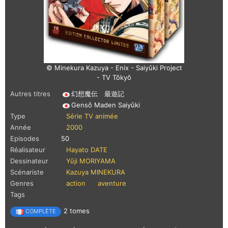
© Minekura Kazuya - Enix - Saiyûki Project
- TV Tôkyô
Autres titres
幻想魔伝 最遊記
Gensô Maden Saiyûki
Type
Série TV animée
Année
2000
Episodes
50
Réalisateur
Hayato DATE
Dessinateur
Yûji MORIYAMA
Scénariste
Kazuya MINEKURA
Genres
action
aventure
Tags
2 tomes
COMPLÈTE