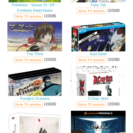
Pokémon - Saison 12 : DP -
Fairy Tail
Combats Galactiques
(2009)
Série TV animée
(2008)
Série TV animée
The Third
Soul Eater
(2006)
(2008)
Série TV animée
Série TV animée
Pumpkin Scissors
D.Gray-Man
(2006)
(2006)
Série TV animée
Série TV animée