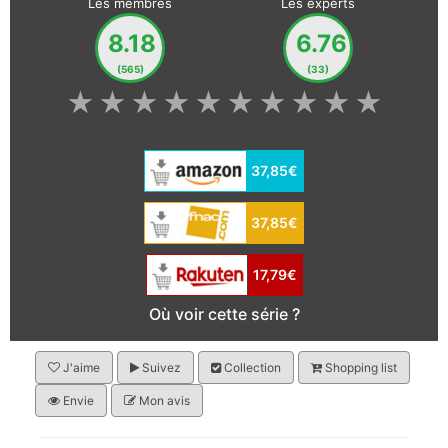
Les membres
Les experts
8.18
6.76
(565)
(33)
★
★
★
★
★
★
★
★
★
★
37,85€
37,85€
17,79€
Où voir cette série ?
J'aime
Suivez
Collection
Shopping list
Envie
Mon avis