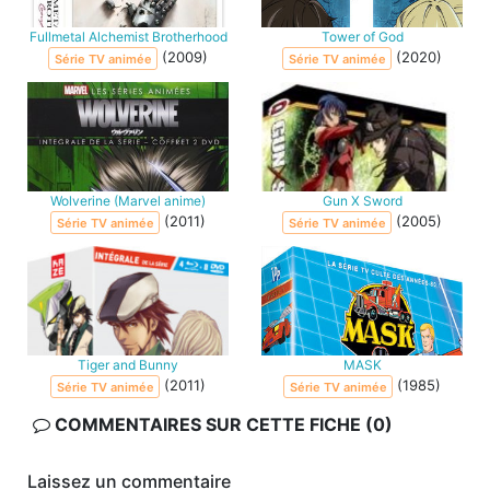
Fullmetal Alchemist Brotherhood
Tower of God
(2009)
(2020)
Série TV animée
Série TV animée
Wolverine (Marvel anime)
Gun X Sword
(2011)
(2005)
Série TV animée
Série TV animée
Tiger and Bunny
MASK
(2011)
(1985)
Série TV animée
Série TV animée
COMMENTAIRES SUR CETTE FICHE (0)
Laissez un commentaire