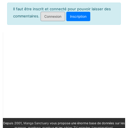
Il faut être inscrit et connecté pour pouvoir laisser des
commentaires.
Connexion
Inscription
Depuis 2001,
Manga Sanctuary
vous propose une énorme base de données sur les
mangas
,
manhwa
,
manhua
et les
séries TV animées (japanimation)
.