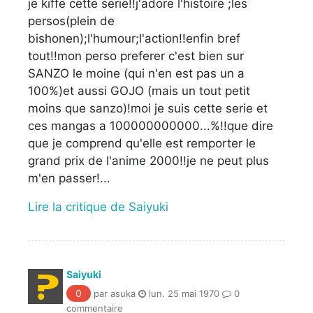
je kiffe cette serie!!j'adore l'histoire ;les
persos(plein de
bishonen);l'humour;l'action!!enfin bref
tout!!mon perso preferer c'est bien sur
SANZO le moine (qui n'en est pas un a
100%)et aussi GOJO (mais un tout petit
moins que sanzo)!moi je suis cette serie et
ces mangas a 100000000000...%!!que dire
que je comprend qu'elle est remporter le
grand prix de l'anime 2000!!je ne peut plus
m'en passer!...
Lire la critique de Saiyuki
Saiyuki
0
par asuka
lun. 25 mai 1970
0
commentaire