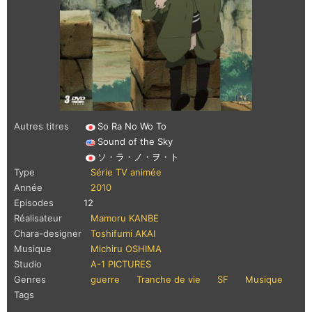
Autres titres
So Ra No Wo To
Sound of the Sky
ソ・ラ・ノ・ヲ・ト
Type
Série TV animée
Année
2010
Episodes
12
Réalisateur
Mamoru KANBE
Chara-designer
Toshifumi AKAI
Musique
Michiru OSHIMA
Studio
A-1 PICTURES
Genres
guerre
Tranche de vie
SF
Musique
Tags