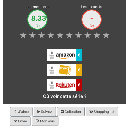
Les membres
Les experts
8.33
-
(3)
(0)
★
★
★
★
★
★
★
★
★
★
€
€
€
Où voir cette série ?
J'aime
Suivez
Collection
Shopping list
Envie
Mon avis