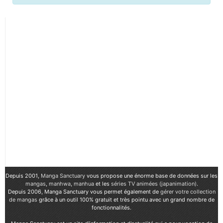
Depuis 2001,
Manga Sanctuary
vous propose une énorme base de données sur les
mangas
,
manhwa
,
manhua
et les
séries TV animées (japanimation)
.
Depuis 2006, Manga Sanctuary vous permet également de
gérer votre collection
de mangas
grâce à un outil 100% gratuit et très pointu avec un grand nombre de
fonctionnalités.