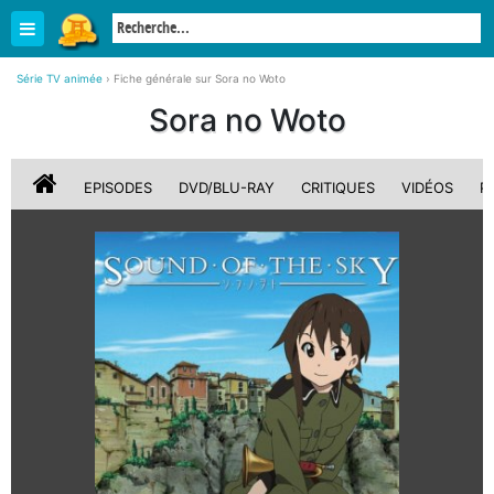
Série TV animée
›
Fiche générale sur Sora no Woto
Sora no Woto
EPISODES
DVD/BLU-RAY
CRITIQUES
VIDÉOS
P