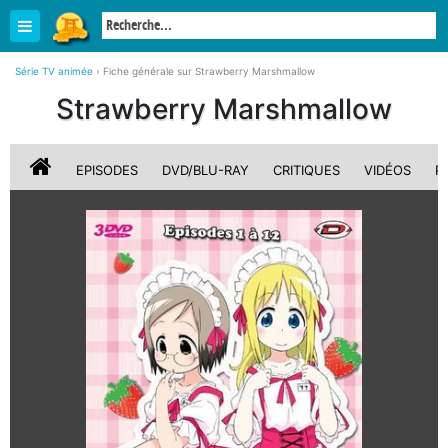
Série TV animée
›
Fiche générale sur Strawberry Marshmallow
Strawberry Marshmallow
EPISODES
DVD/BLU-RAY
CRITIQUES
VIDÉOS
P