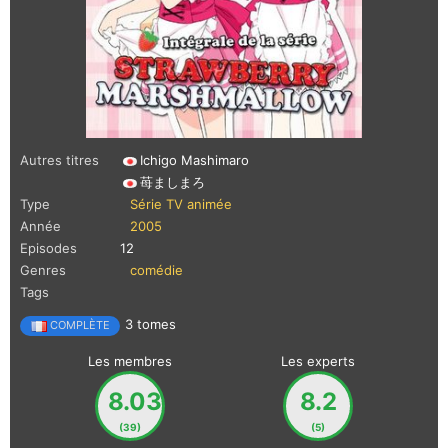
Autres titres
Ichigo Mashimaro
苺ましまろ
Type
Série TV animée
Année
2005
Episodes
12
Genres
comédie
Tags
3 tomes
COMPLÈTE
Les membres
Les experts
8.03
8.2
(39)
(5)