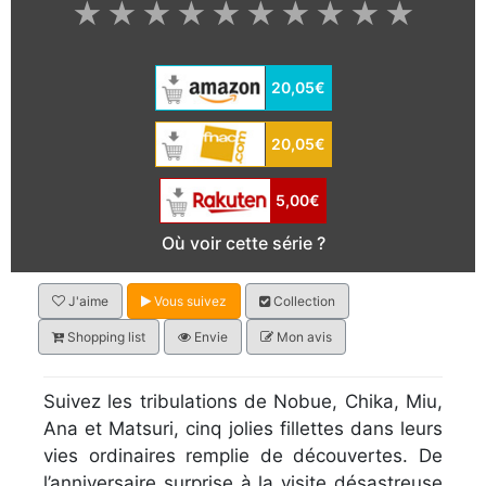
★
★
★
★
★
★
★
★
★
★
20,05€
20,05€
5,00€
Où voir cette série ?
J'aime
Vous suivez
Collection
Shopping list
Envie
Mon avis
Suivez les tribulations de Nobue, Chika, Miu,
Ana et Matsuri, cinq jolies fillettes dans leurs
vies ordinaires remplie de découvertes. De
l’anniversaire surprise à la visite désastreuse