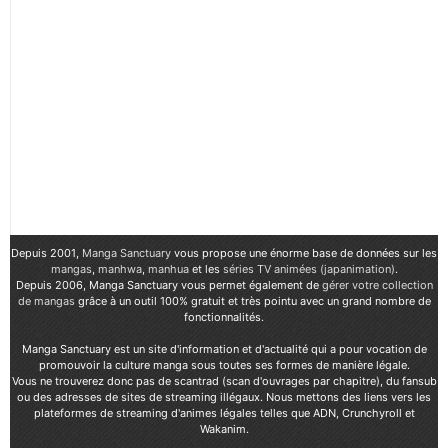
Depuis 2001,
Manga Sanctuary
vous propose une énorme base de données sur les
mangas
,
manhwa
,
manhua
et les
séries TV animées (japanimation)
.
Depuis 2006, Manga Sanctuary vous permet également de
gérer votre collection
de mangas
grâce à un outil 100% gratuit et très pointu avec un grand nombre de
fonctionnalités.
Manga Sanctuary est un site d'information et d'actualité qui a pour vocation de
promouvoir la culture manga sous toutes ses formes de manière légale.
Vous ne trouverez donc pas de scantrad (scan d'ouvrages par chapitre), du fansub
ou des adresses de sites de streaming illégaux. Nous mettons des liens vers les
plateformes de streaming d'animes légales telles que ADN, Crunchyroll et
Wakanim.