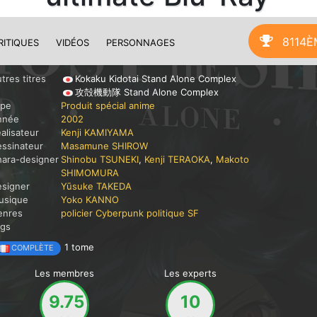
8114È
RITIQUES
VIDÉOS
PERSONNAGES
tres titres
Kokaku Kidotai Stand Alone Complex
攻殻機動隊 Stand Alone Complex
ype
Produit spécial anime
nnée
2002
alisateur
Kenji KAMIYAMA
ssinateur
Masamune SHIROW
ara-designer
Shinobu TSUNEKI
,
Kenji TERAOKA
,
Makoto
SHIMOMURA
signer
Yūsuke TAKEDA
usique
Yoko KANNO
enres
policier
Cyberpunk
politique
SF
ags
1 tome
COMPLÈTE
Les membres
Les experts
9.75
10