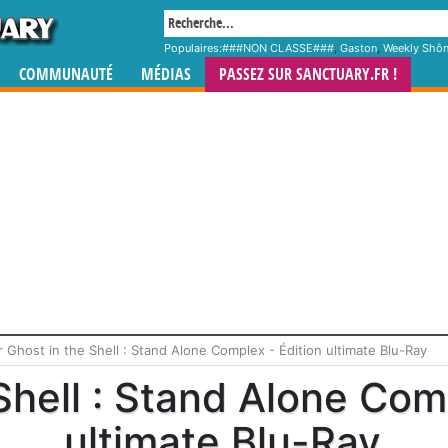
Populaires:
###NON CLASSE###
,
Gaston
,
Weekly Shô
COMMUNAUTÉ
MÉDIAS
PASSEZ SUR SANCTUARY.FR !
 Ghost in the Shell : Stand Alone Complex - Édition ultimate Blu-Ray
Shell : Stand Alone Com
ultimate Blu-Ray