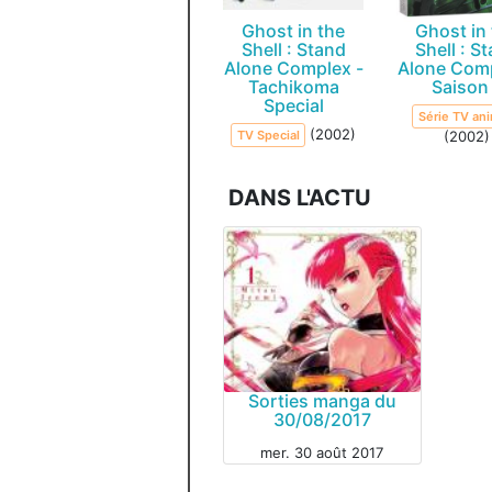
Ghost in the
Ghost in
Shell : Stand
Shell : S
Alone Complex -
Alone Comp
Tachikoma
Saison
Special
Série TV an
(2002)
TV Special
(2002)
DANS L'ACTU
Sorties manga du
30/08/2017
mer. 30 août 2017