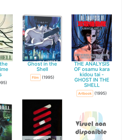
 the
Ghost in the
THE ANALYSIS
nime
Shell
OF osamu kara
s
kidou tai -
(1995)
Film
GHOST IN THE
995)
SHELL
(1995)
Artbook