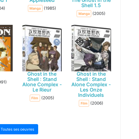
d 1
Appleseed
The Ghost in the
Shell 1.5
04)
(1985)
Manga
(2005)
Manga
Ghost in the
Ghost in the
Shell : Stand
Shell : Stand
991)
Alone Complex -
Alone Complex -
Le Rieur
Les Onze
Individuels
(2005)
Film
(2006)
Film
Toutes ses oeuvres