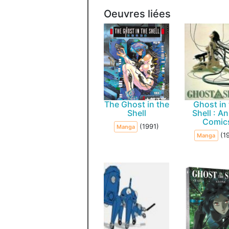
Oeuvres liées
The Ghost in the
Ghost in
Shell
Shell : A
Comic
(1991)
Manga
(1
Manga