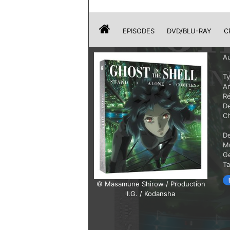
EPISODES
DVD/BLU-RAY
C
Au
T
A
Ré
De
Ch
De
M
G
T
© Masamune Shirow / Production
I.G. / Kodansha