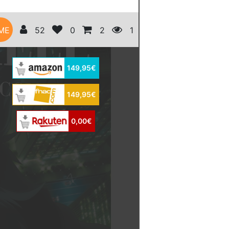
ME
52
0
2
1
149,95€
149,95€
0,00€