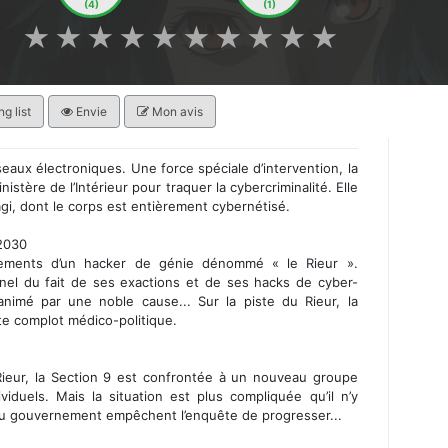
(4)
(1)
★
★
★
★
★
★
★
★
★
★
g list
Envie
Mon avis
eaux électroniques. Une force spéciale d’intervention, la
istère de l’Intérieur pour traquer la cybercriminalité. Elle
gi, dont le corps est entièrement cybernétisé.
2030
sements d’un hacker de génie dénommé « le Rieur ».
el du fait de ses exactions et de ses hacks de cyber-
nimé par une noble cause... Sur la piste du Rieur, la
te complot médico-politique.
ieur, la Section 9 est confrontée à un nouveau groupe
viduels. Mais la situation est plus compliquée qu’il n’y
 du gouvernement empêchent l’enquête de progresser...