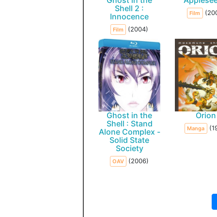
Ghost in the
Applesee
Shell 2 :
(20
Film
Innocence
(2004)
Film
Ghost in the
Orion
Shell : Stand
(1
Manga
Alone Complex -
Solid State
Society
(2006)
OAV