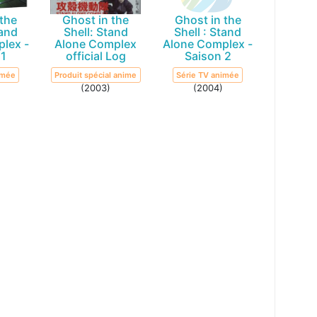
 the
Ghost in the
Ghost in the
tand
Shell: Stand
Shell : Stand
lex -
Alone Complex
Alone Complex -
 1
official Log
Saison 2
imée
Produit spécial anime
Série TV animée
(2003)
(2004)