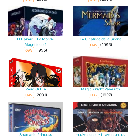
El Hazard - Le Monde
La Cicatrice de la Sirène
Magnifique 1
(1993)
OAV
(1995)
OAV
Read Or Die
Magic Knight Rayearth
(2001)
(1997)
OAV
OAV
Shamanic Princess
Youjyusense - L`aventure du