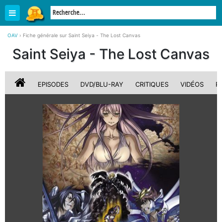
OAV
›
Fiche générale sur Saint Seiya - The Lost Canvas
Saint Seiya - The Lost Canvas
EPISODES
DVD/BLU-RAY
CRITIQUES
VIDÉOS
P