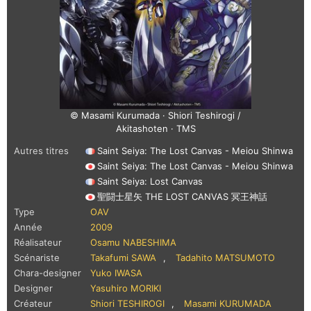
© Masami Kurumada · Shiori Teshirogi /
Akitashoten · TMS
Autres titres
Saint Seiya: The Lost Canvas - Meiou Shinwa
Saint Seiya: The Lost Canvas - Meiou Shinwa
Saint Seiya: Lost Canvas
聖闘士星矢 THE LOST CANVAS 冥王神話
Type
OAV
Année
2009
Réalisateur
Osamu NABESHIMA
Scénariste
Takafumi SAWA
,
Tadahito MATSUMOTO
Chara-designer
Yuko IWASA
Designer
Yasuhiro MORIKI
Créateur
Shiori TESHIROGI
,
Masami KURUMADA