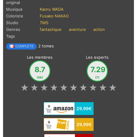
original
Musique
Kaoru WADA
Coloriste
Fusako NAKAO
Studio
TMS
Genres
fantastique
aventure
action
Tags
2 tomes
COMPLÈTE
Les membres
Les experts
8.7
7.29
(56)
(7)
★
★
★
★
★
★
★
★
★
★
29,99€
29,99€