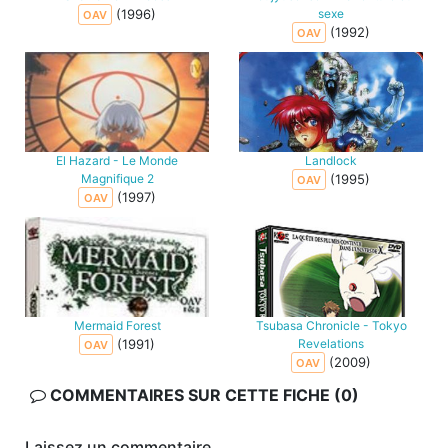
(1996)
sexe
OAV
(1992)
OAV
El Hazard - Le Monde
Landlock
Magnifique 2
(1995)
OAV
(1997)
OAV
Mermaid Forest
Tsubasa Chronicle - Tokyo
(1991)
Revelations
OAV
(2009)
OAV
COMMENTAIRES SUR CETTE FICHE (0)
Laissez un commentaire