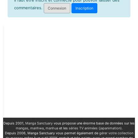
Il faut être inscrit et connecté pour pouvoir laisser des
commentaires.
Connexion
Inscription
Depuis 2001,
Manga Sanctuary
vous propose une énorme base de données sur les
mangas
,
manhwa
,
manhua
et les
séries TV animées (japanimation)
.
Depuis 2006, Manga Sanctuary vous permet également de
gérer votre collection