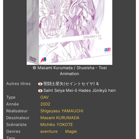
© Masami Kurumada / Shueisha - Toei
Animation
Autres titres
聖闘士星矢(セイントセイヤ) &
Saint Seiya Mei-ô Hades Jûnikyû hen
Type
OAV
Année
2002
Réalisateur
Shigeyasu YAMAUCHI
Dessinateur
Masami KURUMADA
Scénariste
Michiko YOKOTE
Genres
aventure
Magie
Tags