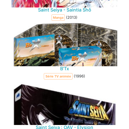
Saint Seiya - Saintia Shô
(2013)
Manga
B'Tx
(1996)
Série TV animée
Saint Seiya : OAV - Elysion