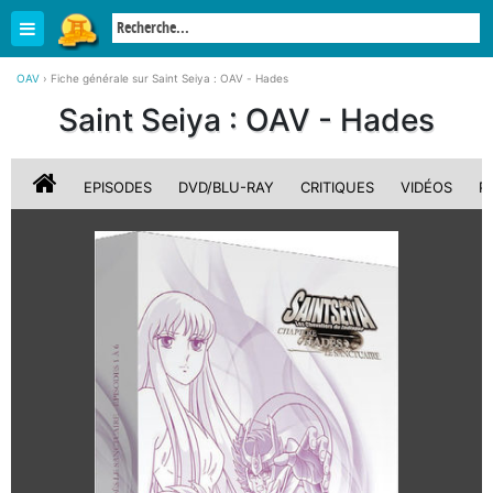
OAV
›
Fiche générale sur Saint Seiya : OAV - Hades
Saint Seiya : OAV - Hades
EPISODES
DVD/BLU-RAY
CRITIQUES
VIDÉOS
P