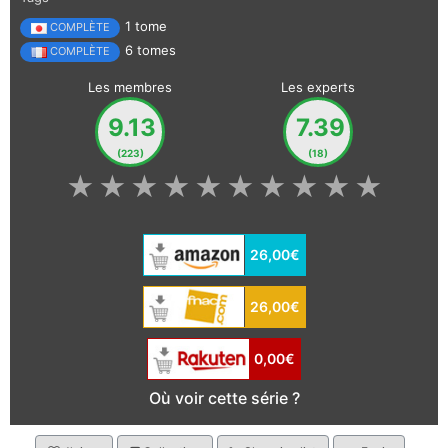
1 tome
COMPLÈTE
6 tomes
COMPLÈTE
Les membres
Les experts
9.13
7.39
(223)
(18)
★
★
★
★
★
★
★
★
★
★
26,00€
26,00€
0,00€
Où voir cette série ?