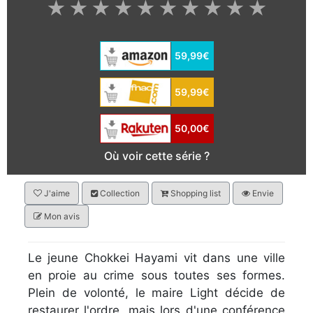
★
★
★
★
★
★
★
★
★
★
59,99€
59,99€
50,00€
Où voir cette série ?
J'aime
Collection
Shopping list
Envie
Mon avis
Le jeune Chokkei Hayami vit dans une ville
en proie au crime sous toutes ses formes.
Plein de volonté, le maire Light décide de
restaurer l'ordre, mais lors d'une conférence