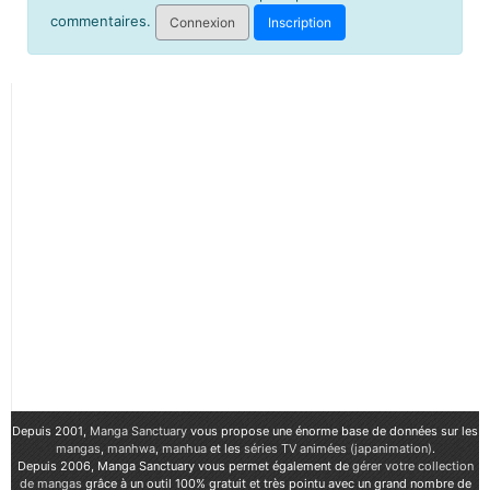
commentaires.
Connexion
Inscription
Depuis 2001,
Manga Sanctuary
vous propose une énorme base de données sur les
mangas
,
manhwa
,
manhua
et les
séries TV animées (japanimation)
.
Depuis 2006, Manga Sanctuary vous permet également de
gérer votre collection
de mangas
grâce à un outil 100% gratuit et très pointu avec un grand nombre de