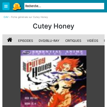
OAV
›
Fiche générale sur Cutey Honey
Cutey Honey
EPISODES
DVD/BLU-RAY
CRITIQUES
VIDÉOS
P