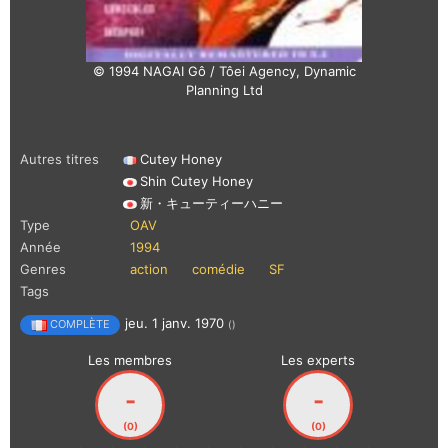
© 1994 NAGAI Gô / Tôei Agency, Dynamic
Planning Ltd
Autres titres
Cutey Honey
Shin Cutey Honey
新・キューティーハニー
Type
OAV
Année
1994
Genres
action
comédie
SF
Tags
jeu. 1 janv. 1970
COMPLÈTE
()
Les membres
Les experts
-
-
(0)
(0)