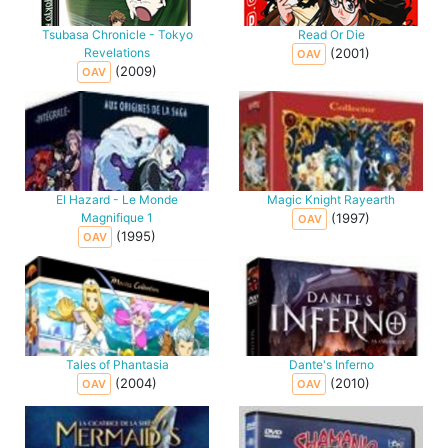
Tsubasa Chronicle - Tokyo
Read Or Die
Revelations
(2001)
OAV
(2009)
OAV
El Hazard - Le Monde
Magic Knight Rayearth
Magnifique 1
(1997)
OAV
(1995)
OAV
Tales of Phantasia
Dante's Inferno
(2004)
(2010)
OAV
OAV