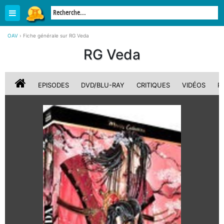
OAV
›
Fiche générale sur RG Veda
RG Veda
EPISODES
DVD/BLU-RAY
CRITIQUES
VIDÉOS
P