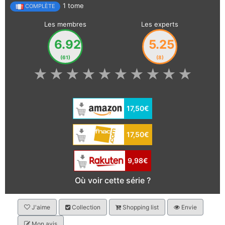
1 tome
COMPLÈTE
Les membres
Les experts
6.92
5.25
(61)
(8)
★
★
★
★
★
★
★
★
★
★
17,50€
17,50€
9,98€
Où voir cette série ?
J'aime
Collection
Shopping list
Envie
Mon avis