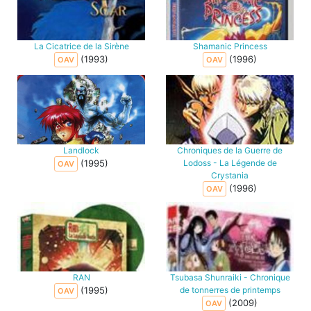
La Cicatrice de la Sirène
Shamanic Princess
(1993)
(1996)
OAV
OAV
Landlock
Chroniques de la Guerre de
(1995)
Lodoss - La Légende de
OAV
Crystania
(1996)
OAV
RAN
Tsubasa Shunraiki - Chronique
(1995)
de tonnerres de printemps
OAV
(2009)
OAV