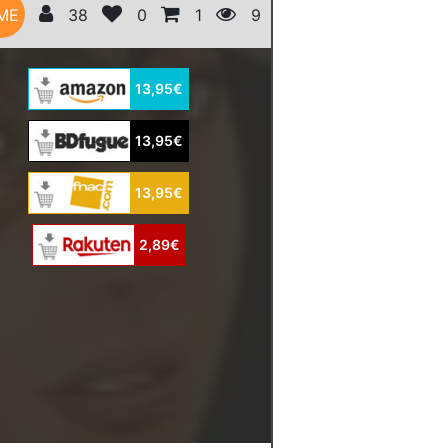
ME
38
0
1
9
13,95€
13,95€
13,95€
2,89€