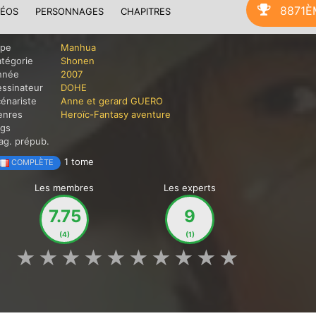
8871È
DÉOS
PERSONNAGES
CHAPITRES
ype
Manhua
tégorie
Shonen
nnée
2007
ssinateur
DOHE
énariste
Anne et gerard GUERO
enres
Heroïc-Fantasy
aventure
ags
g. prépub.
1 tome
COMPLÈTE
Les membres
Les experts
7.75
9
(4)
(1)
★
★
★
★
★
★
★
★
★
★