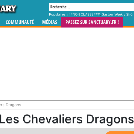
Populaires:
###NON CLASSE###
,
Gaston
,
Weekly Shô
COMMUNAUTÉ
MÉDIAS
PASSEZ SUR SANCTUARY.FR !
ers Dragons
Les Chevaliers Dragons