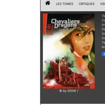
LES TOMES
CRITIQUES
VI
T
Ca
A
De
Sc
G
T
Ma
© by DOHE /