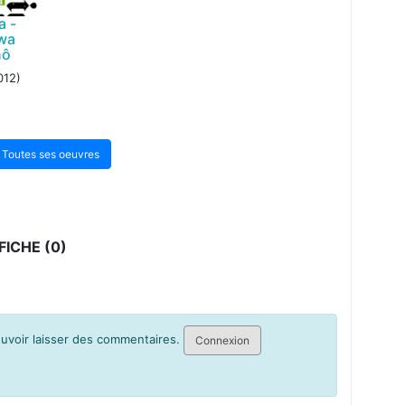
a -
wa
nô
012)
Toutes ses oeuvres
ICHE (0)
pouvoir laisser des commentaires.
Connexion