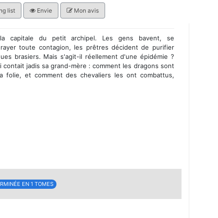
g list
Envie
Mon avis
a capitale du petit archipel. Les gens bavent, se
rayer toute contagion, les prêtres décident de purifier
ues brasiers. Mais s'agit-il réellement d'une épidémie ?
ui contait jadis sa grand-mère : comment les dragons sont
a folie, et comment des chevaliers les ont combattus,
RMINÉE EN 1 TOMES