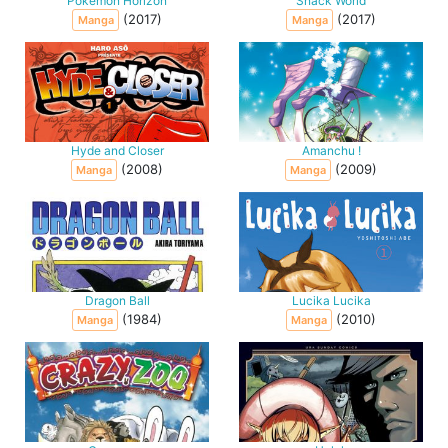
Pokémon Horizon
Snack World
(2017)
(2017)
Manga
Manga
Hyde and Closer
Amanchu !
(2008)
(2009)
Manga
Manga
Dragon Ball
Lucika Lucika
(1984)
(2010)
Manga
Manga