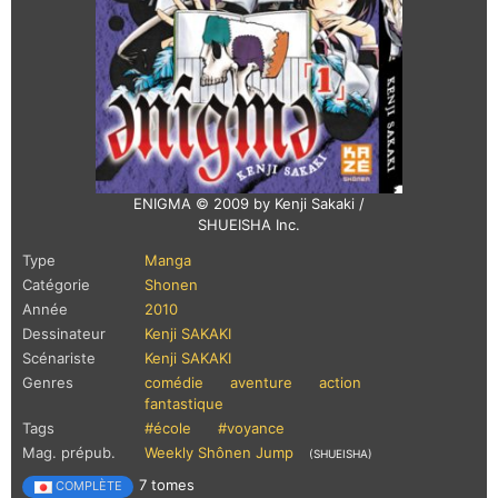
ENIGMA © 2009 by Kenji Sakaki /
SHUEISHA Inc.
Type
Manga
Catégorie
Shonen
Année
2010
Dessinateur
Kenji SAKAKI
Scénariste
Kenji SAKAKI
Genres
comédie
aventure
action
fantastique
Tags
#école
#voyance
Mag. prépub.
Weekly Shônen Jump
(SHUEISHA)
7 tomes
COMPLÈTE