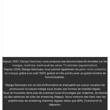
Depuis 2001,
Manga Sanctuary
vous propose une énorme base de données sur les
mangas
,
manhwa
,
manhua
et les
séries TV animées (japanimation)
.
Depuis 2006, Manga Sanctuary vous permet également de
gérer votre collection
de mangas
grâce à un outil 100% gratuit et très pointu avec un grand nombre de
fonctionnalités.
Manga Sanctuary est un site d'information et d'actualité qui a pour vocation de
promouvoir la culture manga sous toutes ses formes de manière légale.
Vous ne trouverez donc pas de scantrad (scan d'ouvrages par chapitre), du fansub
ou des adresses de sites de streaming illégaux. Nous mettons des liens vers les
plateformes de streaming d'animes légales telles que ADN, Crunchyroll et
Wakanim.