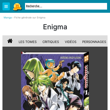
Manga
›
Fiche générale sur Enigma
Enigma
LES TOMES
CRITIQUES
VIDÉOS
PERSONNAGES