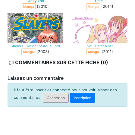
Crazy zoo
Helck
(2010)
(2014)
Manga
Manga
Slayers - Knight of Aqua Lord
Soul Eater Not !
(2003)
(2011)
Manga
Manga
COMMENTAIRES SUR CETTE FICHE (0)
Laissez un commentaire
Il faut être inscrit et connecté pour pouvoir laisser des
commentaires.
Connexion
Inscription