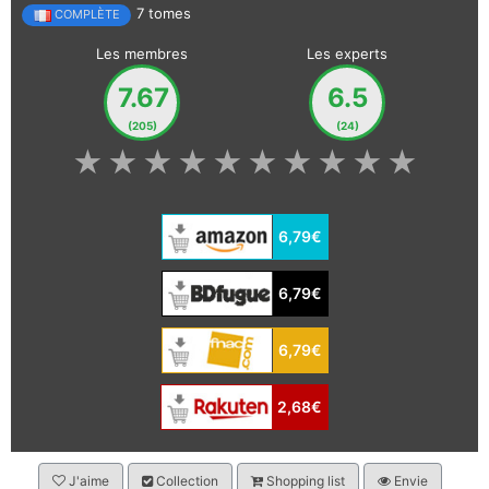
7 tomes
COMPLÈTE
Les membres
Les experts
7.67
6.5
(205)
(24)
★
★
★
★
★
★
★
★
★
★
6,79€
6,79€
6,79€
2,68€
J'aime
Collection
Shopping list
Envie