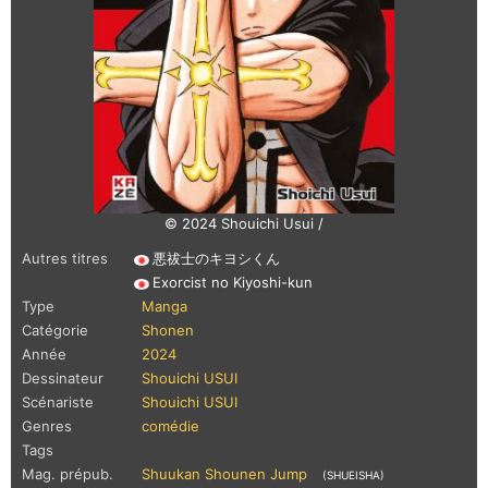
© 2024 Shouichi Usui /
Autres titres
悪祓士のキヨシくん
Exorcist no Kiyoshi-kun
Type
Manga
Catégorie
Shonen
Année
2024
Dessinateur
Shouichi USUI
Scénariste
Shouichi USUI
Genres
comédie
Tags
Mag. prépub.
Shuukan Shounen Jump
(SHUEISHA)