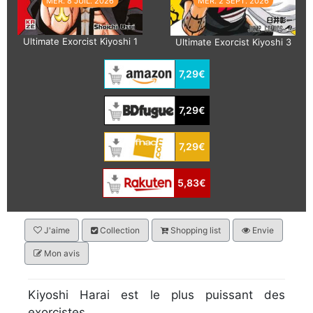
MER. 8 JUIL. 2026
MER. 2 SEPT. 2026
Ultimate Exorcist Kiyoshi 1
Ultimate Exorcist Kiyoshi 3
7,29€
7,29€
7,29€
5,83€
J'aime
Collection
Shopping list
Envie
Mon avis
Kiyoshi Harai est le plus puissant des
exorcistes.