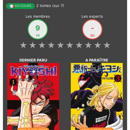
2 tomes (sur 7)
EN COURS
Les membres
Les experts
9
-
(1)
(0)
★
★
★
★
★
★
★
★
★
★
DERNIER PARU
A PARAÎTRE