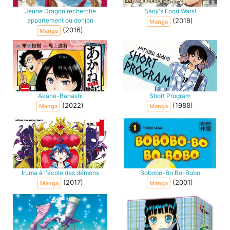
Jeune Dragon recherche
Sanji's Food Wars!
appartement ou donjon
(2018)
Manga
(2016)
Manga
Akane-Banashi
Short Program
(2022)
(1988)
Manga
Manga
Iruma à l'école des démons
Bobobo-Bo Bo-Bobo
(2017)
(2001)
Manga
Manga