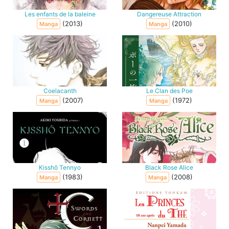
Les enfants de la baleine
Dangereuse Attraction
(2013)
(2010)
Manga
Manga
Coelacanth
Le Clan des Poe
(2007)
(1972)
Manga
Manga
Kisshô Tennyo
Black Rose Alice
(1983)
(2008)
Manga
Manga