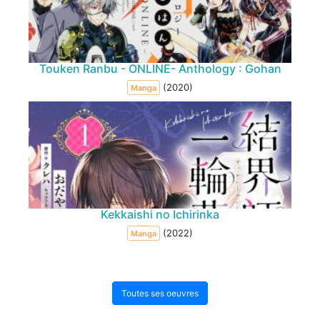
Touken Ranbu - ONLINE- Anthology : Gohan
(2020)
Manga
Kekkaishi no Ichirinka
(2022)
Manga
Toutes ses oeuvres