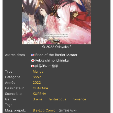
© 2022 Odayaka /
Autres titres
Bride of the Barrier Master
Kekkaishi no Ichirinka
結界師の一輪華
Type
Manga
Catégorie
Shojo
Année
2022
Dessinateur
ODAYAKA
Scénariste
KUREHA
Genres
drame
fantastique
romance
Tags
Mag. prépub.
B's-Log Comic
(ENTERBRAIN)