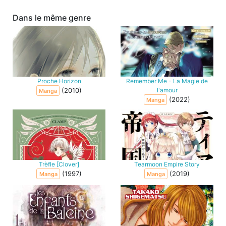
Dans le même genre
Proche Horizon
Remember Me - La Magie de
(2010)
l'amour
Manga
(2022)
Manga
Trèfle [Clover]
Tearmoon Empire Story
(1997)
(2019)
Manga
Manga