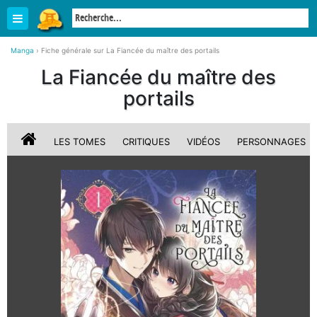
Manga
›
Fiche générale sur La Fiancée du maître des portails
La Fiancée du maître des
portails
LES TOMES
CRITIQUES
VIDÉOS
PERSONNAGES