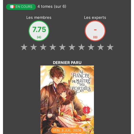
4 tomes (sur 6)
EN COURS
Les membres
Les experts
7.75
-
(4)
(0)
★
★
★
★
★
★
★
★
★
★
DERNIER PARU
VEN. 3 JUIL. 2026