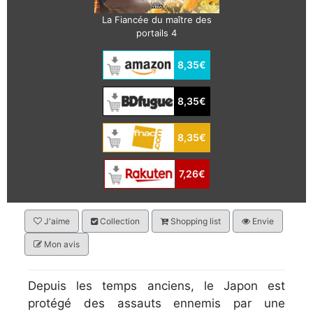
La Fiancée du maître des
portails 4
8,35€
8,35€
8,35€
7,26€
J'aime
Collection
Shopping list
Envie
Mon avis
Depuis les temps anciens, le Japon est
protégé des assauts ennemis par une