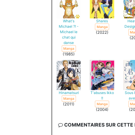
What's
Shares
Hea
Michael ?! -
Desig
Manga
Michael le
(2022)
Ma
chat qui
(2
danse
Manga
(1985)
Hinamatsuri
T'abuses Ikko
Sous l
!!
ave
Manga
(2011)
Manga
Ma
(2004)
(2
COMMENTAIRES SUR CETTE F