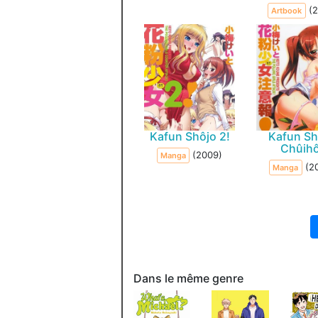
(2
Artbook
Kafun Shôjo 2!
Kafun Sh
Chûihô
(2009)
Manga
(2
Manga
Dans le même genre