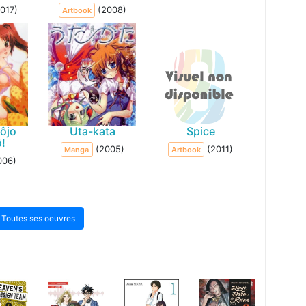
017)
(2008)
Artbook
ôjo
Uta-kata
Spice
!
(2005)
(2011)
Manga
Artbook
006)
Toutes ses oeuvres