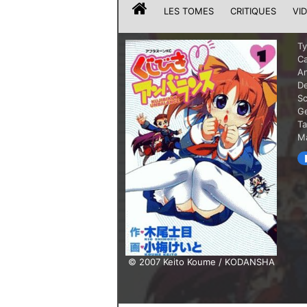
LES TOMES
CRITIQUES
VI
T
Ca
A
De
Sc
G
T
Ma
© 2007 Keito Koume / KODANSHA