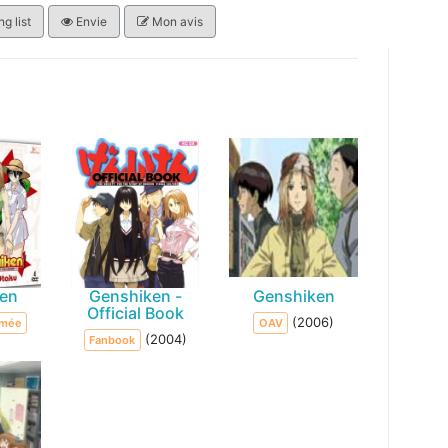
g list
Envie
Mon avis
ken
Genshiken -
Genshiken
Official Book
(2006)
imée
OAV
(2004)
Fanbook