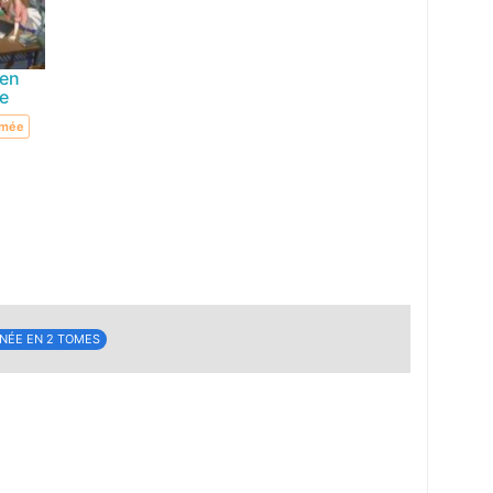
ken
e
imée
NÉE EN 2 TOMES