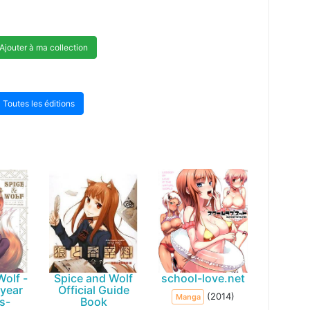
Ajouter à ma collection
Toutes les éditions
Wolf -
Spice and Wolf
school-love.net
 year
Official Guide
(2014)
Manga
s-
Book