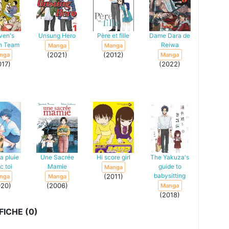
ven's
Unsung Hero
Père et fille
Dame Dara de
n Team
Reiwa
Manga
Manga
(2021)
(2012)
nga
Manga
017)
(2022)
a pluie
Une Sacrée
Hi score girl
The Yakuza's
c toi
Mamie
guide to
Manga
babysitting
(2011)
nga
Manga
020)
(2006)
Manga
(2018)
ICHE (0)