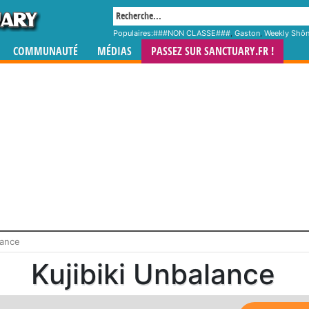
Populaires:
###NON CLASSE###
,
Gaston
,
Weekly Shô
COMMUNAUTÉ
MÉDIAS
PASSEZ SUR SANCTUARY.FR !
lance
Kujibiki Unbalance