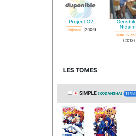
Project G2
Genshi
Nidaim
(2006)
Dôjinshi
Série TV an
(2013)
LES TOMES
SIMPLE
[KODANSHA]
TERMI