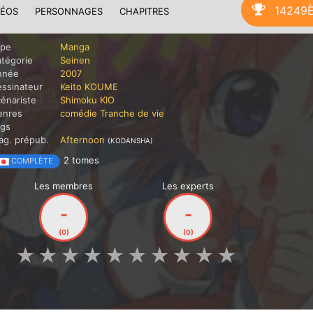
14249
DÉOS
PERSONNAGES
CHAPITRES
ype
Manga
tégorie
Seinen
nnée
2007
ssinateur
Keito KOUME
énariste
Shimoku KIO
enres
comédie
Tranche de vie
ags
g. prépub.
Afternoon
(KODANSHA)
2 tomes
COMPLÈTE
Les membres
Les experts
-
-
(0)
(0)
★
★
★
★
★
★
★
★
★
★