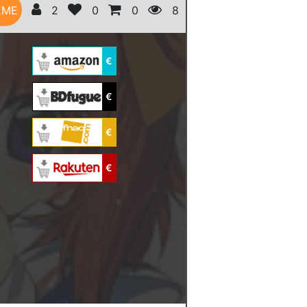
ÈME
2
0
0
8
€
€
€
€