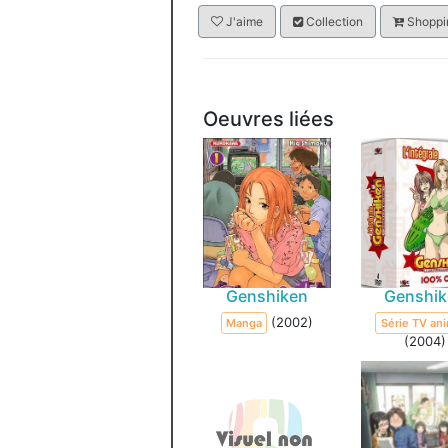
J'aime
Collection
Shoppin
Oeuvres liées
Genshiken
Genshi
(2002)
Manga
Série TV an
(2004)