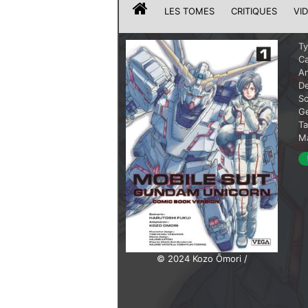
LES TOMES
CRITIQUES
VI
T
Ca
A
De
Sc
G
T
Ma
© 2024 Kozo Ōmori /