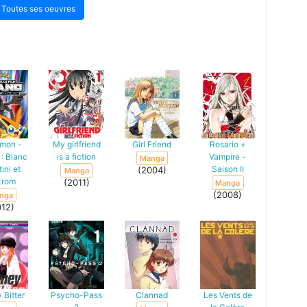
Toutes ses oeuvres
mon -
My girlfriend
Girl Friend
Rosario +
 : Blanc
is a fiction
Vampire -
Manga
tini et
Saison II
(2004)
Manga
krom
(2011)
Manga
(2008)
nga
012)
 Bitter
Psycho-Pass
Clannad
Les Vents de